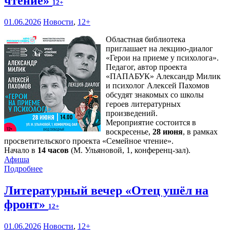
чтение»
12+
01.06.2026
Новости
,
12+
Областная библиотека
приглашает на лекцию-диалог
«Герои на приеме у психолога».
Педагог, автор проекта
«ПАПАБУК» Александр Милик
и психолог Алексей Пахомов
обсудят знакомых со школы
героев литературных
произведений.
Мероприятие состоится в
воскресенье,
28 июня
, в рамках
просветительского проекта «Семейное чтение».
Начало в
14 часов
(М. Ульяновой, 1, конференц-зал).
Афиша
Подробнее
Литературный вечер «Отец ушёл на
фронт»
12+
01.06.2026
Новости
,
12+