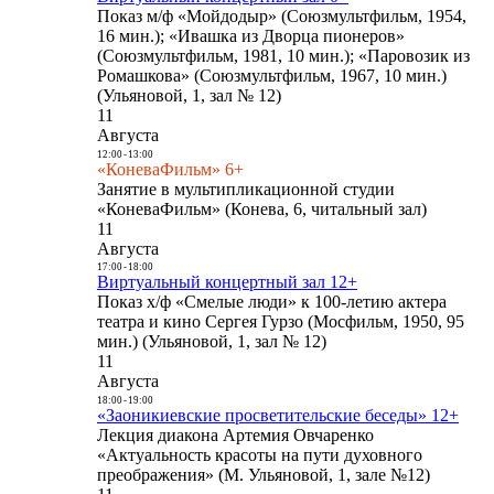
Показ м/ф «Мойдодыр» (Союзмультфильм, 1954,
16 мин.); «Ивашка из Дворца пионеров»
(Союзмультфильм, 1981, 10 мин.); «Паровозик из
Ромашкова» (Союзмультфильм, 1967, 10 мин.)
(Ульяновой, 1, зал № 12)
11
Августа
12:00
-
13:00
«КоневаФильм» 6+
Занятие в мультипликационной студии
«КоневаФильм» (Конева, 6, читальный зал)
11
Августа
17:00
-
18:00
Виртуальный концертный зал 12+
Показ х/ф «Смелые люди» к 100-летию актера
театра и кино Сергея Гурзо (Мосфильм, 1950, 95
мин.) (Ульяновой, 1, зал № 12)
11
Августа
18:00
-
19:00
«Заоникиевские просветительские беседы» 12+
Лекция диакона Артемия Овчаренко
«Актуальность красоты на пути духовного
преображения» (М. Ульяновой, 1, зале №12)