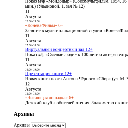
Показ м/ф «Мойдодыр» (Союзмультфильм, 1954, 16 
мин.) (Ульяновой, 1, зал № 12)
11
Августа
12:00
-
13:00
«КоневаФильм» 6+
Занятие в мультипликационной студии «КоневаФиль
11
Августа
17:00
-
18:00
Виртуальный концертный зал 12+
Показ х/ф «Смелые люди» к 100-летию актера театра
11
Августа
18:00
-
19:00
Презентация книги 12+
Новая книга поэта Антона Чёрного «Сбор» (ул. М. У
12
Августа
12:00
-
13:00
«Читающая лошадка» 6+
Детский клуб любителей чтения. Знакомство с книг
Архивы
Архивы