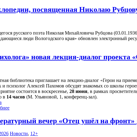
клопедии, посвященная Николаю Рубцо
егося русского поэта Николая Михайловича Рубцова (03.01.1936
ыдающиеся люди Вологодского края» обновлен электронный рес
сихолога» новая лекция-диалог проекта 
тная библиотека приглашает на лекцию-диалог «Герои на прием
 и психолог Алексей Пахомов обсудят знакомых со школы герое
риятие состоится в воскресенье,
28 июня
, в рамках просветител
о в
14 часов
(М. Ульяновой, 1, конференц-зал).
а
бнее
ературный вечер «Отец ушёл на фронт»
2026
Новости
,
12+