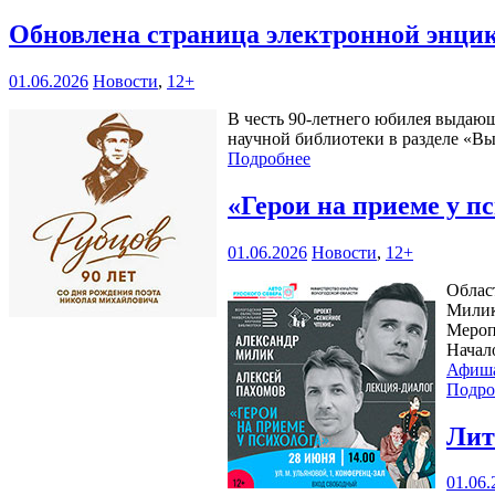
Обновлена страница электронной энци
01.06.2026
Новости
,
12+
В честь 90-летнего юбилея выдающ
научной библиотеки в разделе «В
Подробнее
«Герои на приеме у п
01.06.2026
Новости
,
12+
Облас
Милик
Мероп
Начал
Афиш
Подро
Лит
01.06.