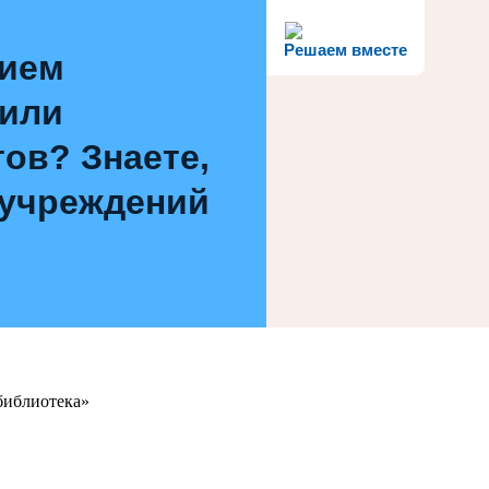
Решаем вместе
нием
 или
ов? Знаете,
 учреждений
библиотека»