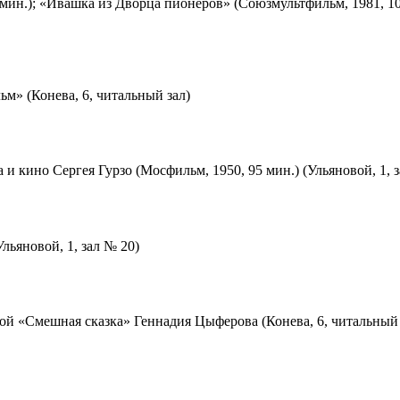
мин.); «Ивашка из Дворца пионеров» (Союзмультфильм, 1981, 10
м» (Конева, 6, читальный зал)
 и кино Сергея Гурзо (Мосфильм, 1950, 95 мин.) (Ульяновой, 1, 
льяновой, 1, зал № 20)
ой «Смешная сказка» Геннадия Цыферова (Конева, 6, читальный 