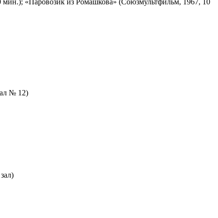
 мин.); «Паровозик из Ромашкова» (Союзмультфильм, 1967, 10
зал № 12)
зал)