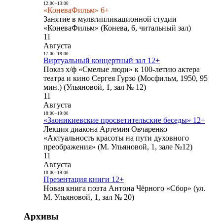
12:00
-
13:00
«КоневаФильм» 6+
Занятие в мультипликационной студии
«КоневаФильм» (Конева, 6, читальный зал)
11
Августа
17:00
-
18:00
Виртуальный концертный зал 12+
Показ х/ф «Смелые люди» к 100-летию актера
театра и кино Сергея Гурзо (Мосфильм, 1950, 95
мин.) (Ульяновой, 1, зал № 12)
11
Августа
18:00
-
19:00
«Заоникиевские просветительские беседы» 12+
Лекция диакона Артемия Овчаренко
«Актуальность красоты на пути духовного
преображения» (М. Ульяновой, 1, зале №12)
11
Августа
18:00
-
19:00
Презентация книги 12+
Новая книга поэта Антона Чёрного «Сбор» (ул.
М. Ульяновой, 1, зал № 20)
Архивы