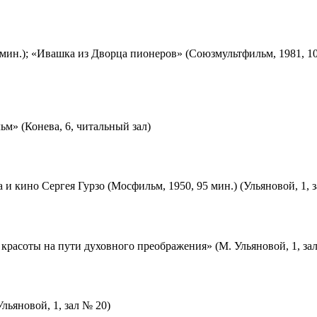
мин.); «Ивашка из Дворца пионеров» (Союзмультфильм, 1981, 10
м» (Конева, 6, читальный зал)
 и кино Сергея Гурзо (Мосфильм, 1950, 95 мин.) (Ульяновой, 1, 
красоты на пути духовного преображения» (М. Ульяновой, 1, за
льяновой, 1, зал № 20)