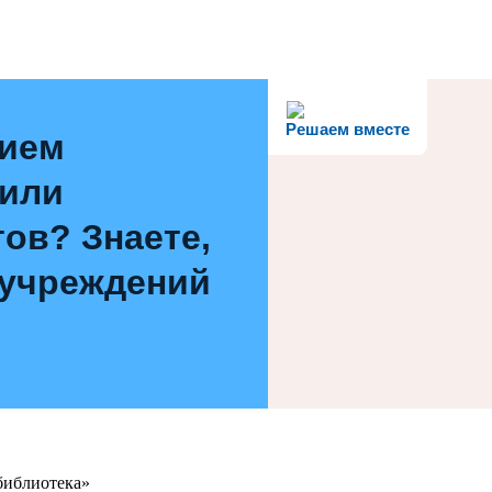
Решаем вместе
нием
 или
ов? Знаете,
 учреждений
библиотека»