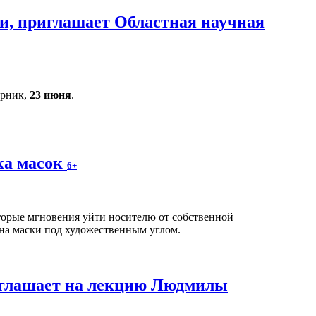
и, приглашает Областная научная
орник,
23 июня
.
ка масок
6+
оторые мгновения уйти носителю от собственной
на маски под художественным углом.
иглашает на лекцию Людмилы