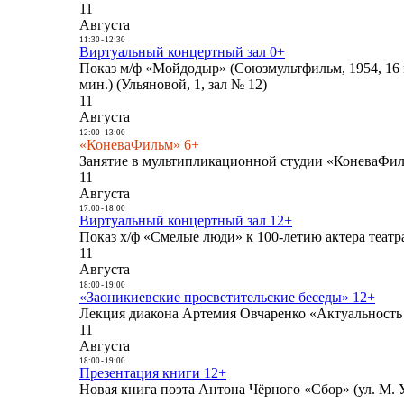
11
Августа
11:30
-
12:30
Виртуальный концертный зал 0+
Показ м/ф «Мойдодыр» (Союзмультфильм, 1954, 16 
мин.) (Ульяновой, 1, зал № 12)
11
Августа
12:00
-
13:00
«КоневаФильм» 6+
Занятие в мультипликационной студии «КоневаФиль
11
Августа
17:00
-
18:00
Виртуальный концертный зал 12+
Показ х/ф «Смелые люди» к 100-летию актера театра
11
Августа
18:00
-
19:00
«Заоникиевские просветительские беседы» 12+
Лекция диакона Артемия Овчаренко «Актуальность 
11
Августа
18:00
-
19:00
Презентация книги 12+
Новая книга поэта Антона Чёрного «Сбор» (ул. М. У