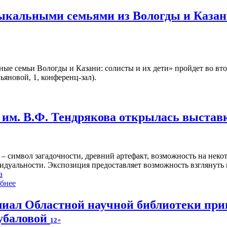
зыкальными семьями из Вологды и Казан
ые семьи Вологды и Казани: солисты и их дети» пройдет во вт
ьяновой, 1, конференц-зал).
им. В.Ф. Тендрякова открылась выстав
 – символ загадочности, древний артефакт, возможность на нек
идуальности. Экспозиция предоставляет возможность взглянуть 
а
бнее
иал Областной научной библиотеки пр
убаловой
12+