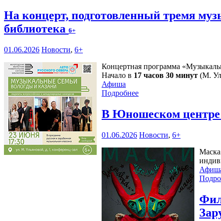
На концерт, подготовленный тремя му
библиотека
6+
01.06.2026
Новости
,
6+
Концертная программа «Музыкальн
Начало в
17 часов 30 минут
(М. Ул
Афиша
Подробнее
В Юношеском центре 
01.06.2026
Новости
,
6+
Маска
индив
Афиш
Подро
Фил
Зар