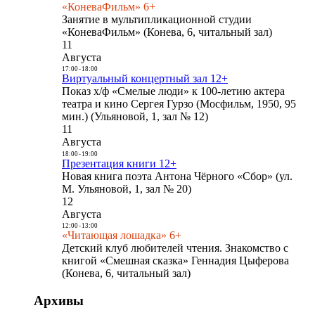
«КоневаФильм» 6+
Занятие в мультипликационной студии
«КоневаФильм» (Конева, 6, читальный зал)
11
Августа
17:00
-
18:00
Виртуальный концертный зал 12+
Показ х/ф «Смелые люди» к 100-летию актера
театра и кино Сергея Гурзо (Мосфильм, 1950, 95
мин.) (Ульяновой, 1, зал № 12)
11
Августа
18:00
-
19:00
Презентация книги 12+
Новая книга поэта Антона Чёрного «Сбор» (ул.
М. Ульяновой, 1, зал № 20)
12
Августа
12:00
-
13:00
«Читающая лошадка» 6+
Детский клуб любителей чтения. Знакомство с
книгой «Смешная сказка» Геннадия Цыферова
(Конева, 6, читальный зал)
Архивы