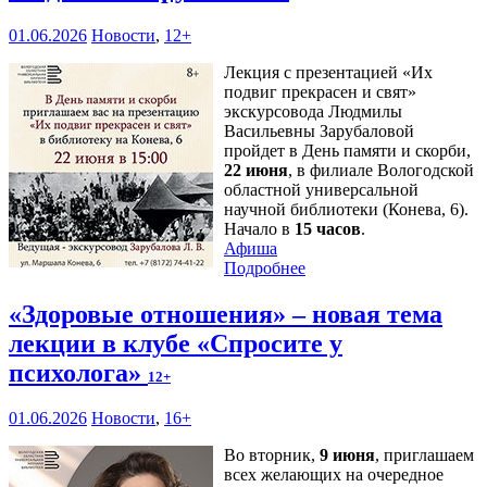
01.06.2026
Новости
,
12+
Лекция с презентацией «Их
подвиг прекрасен и свят»
экскурсовода Людмилы
Васильевны Зарубаловой
пройдет в День памяти и скорби,
22 июня
, в филиале Вологодской
областной универсальной
научной библиотеки (Конева, 6).
Начало в
15 часов
.
Афиша
Подробнее
«Здоровые отношения» – новая тема
лекции в клубе «Спросите у
психолога»
12+
01.06.2026
Новости
,
16+
Во вторник,
9 июня
, приглашаем
всех желающих на очередное