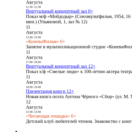
Августа
11:30
-
12:30
Виртуальный концертный зал 0+
Показ м/ф «Мойдодыр» (Союзмультфильм, 1954, 16 
мин.) (Ульяновой, 1, зал № 12)
11
Августа
12:00
-
13:00
«КоневаФильм» 6+
Занятие в мультипликационной студии «КоневаФиль
11
Августа
17:00
-
18:00
Виртуальный концертный зал 12+
Показ х/ф «Смелые люди» к 100-летию актера театра
11
Августа
18:00
-
19:00
Презентация книги 12+
Новая книга поэта Антона Чёрного «Сбор» (ул. М. У
12
Августа
12:00
-
13:00
«Читающая лошадка» 6+
Детский клуб любителей чтения. Знакомство с книг