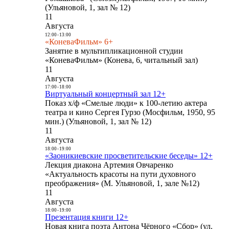
(Ульяновой, 1, зал № 12)
11
Августа
12:00
-
13:00
«КоневаФильм» 6+
Занятие в мультипликационной студии
«КоневаФильм» (Конева, 6, читальный зал)
11
Августа
17:00
-
18:00
Виртуальный концертный зал 12+
Показ х/ф «Смелые люди» к 100-летию актера
театра и кино Сергея Гурзо (Мосфильм, 1950, 95
мин.) (Ульяновой, 1, зал № 12)
11
Августа
18:00
-
19:00
«Заоникиевские просветительские беседы» 12+
Лекция диакона Артемия Овчаренко
«Актуальность красоты на пути духовного
преображения» (М. Ульяновой, 1, зале №12)
11
Августа
18:00
-
19:00
Презентация книги 12+
Новая книга поэта Антона Чёрного «Сбор» (ул.