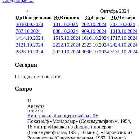
Следующая →
<
Октябрь 2024
Пн
Понедельник
Вт
Вторник
Ср
Среда
Чт
Четверг
30
30.09.2024
1
01.10.2024
2
02.10.2024
3
03.10.2024
7
07.10.2024
8
08.10.2024
9
09.10.2024
10
10.10.2024
14
14.10.2024
15
15.10.2024
16
16.10.2024
17
17.10.2024
21
21.10.2024
22
22.10.2024
23
23.10.2024
24
24.10.2024
28
28.10.2024
29
29.10.2024
30
30.10.2024
31
31.10.2024
Сегодня
Сегодня нет событий
Скоро
11
Августа
11:30
-
12:30
Виртуальный концертный зал 0+
Показ м/ф «Мойдодыр» (Союзмультфильм, 1954,
16 мин.); «Ивашка из Дворца пионеров»
(Союзмультфильм, 1981, 10 мин.); «Паровозик из
Ромашкова» (Союзмультфильм, 1967, 10 мин.)