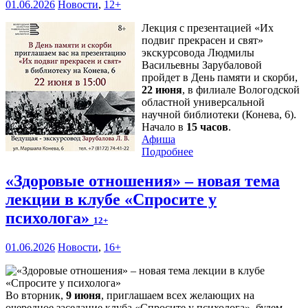
01.06.2026
Новости
,
12+
Лекция с презентацией «Их
подвиг прекрасен и свят»
экскурсовода Людмилы
Васильевны Зарубаловой
пройдет в День памяти и скорби,
22 июня
, в филиале Вологодской
областной универсальной
научной библиотеки (Конева, 6).
Начало в
15 часов
.
Афиша
Подробнее
«Здоровые отношения» – новая тема
лекции в клубе «Спросите у
психолога»
12+
01.06.2026
Новости
,
16+
Во вторник,
9 июня
, приглашаем всех желающих на
очередное заседание клуба «Спросите у психолога», будем