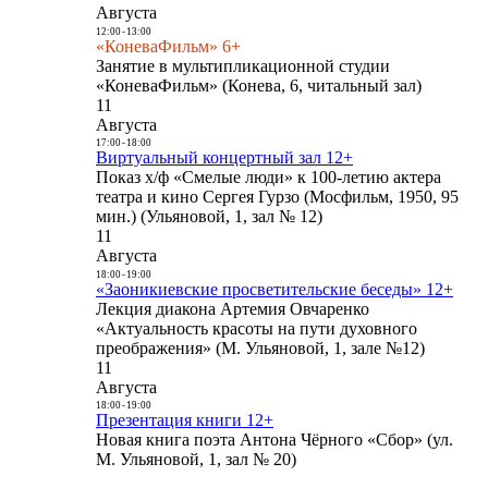
Августа
12:00
-
13:00
«КоневаФильм» 6+
Занятие в мультипликационной студии
«КоневаФильм» (Конева, 6, читальный зал)
11
Августа
17:00
-
18:00
Виртуальный концертный зал 12+
Показ х/ф «Смелые люди» к 100-летию актера
театра и кино Сергея Гурзо (Мосфильм, 1950, 95
мин.) (Ульяновой, 1, зал № 12)
11
Августа
18:00
-
19:00
«Заоникиевские просветительские беседы» 12+
Лекция диакона Артемия Овчаренко
«Актуальность красоты на пути духовного
преображения» (М. Ульяновой, 1, зале №12)
11
Августа
18:00
-
19:00
Презентация книги 12+
Новая книга поэта Антона Чёрного «Сбор» (ул.
М. Ульяновой, 1, зал № 20)