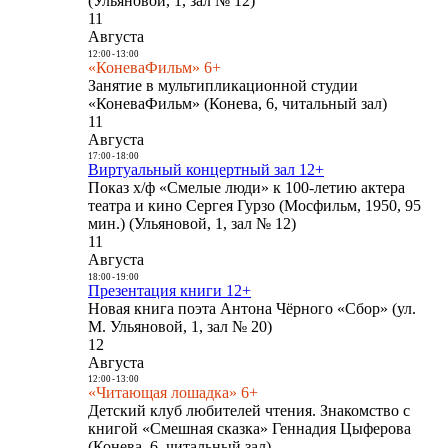
(Ульяновой, 1, зал № 12)
11
Августа
12:00
-
13:00
«КоневаФильм» 6+
Занятие в мультипликационной студии
«КоневаФильм» (Конева, 6, читальный зал)
11
Августа
17:00
-
18:00
Виртуальный концертный зал 12+
Показ х/ф «Смелые люди» к 100-летию актера
театра и кино Сергея Гурзо (Мосфильм, 1950, 95
мин.) (Ульяновой, 1, зал № 12)
11
Августа
18:00
-
19:00
Презентация книги 12+
Новая книга поэта Антона Чёрного «Сбор» (ул.
М. Ульяновой, 1, зал № 20)
12
Августа
12:00
-
13:00
«Читающая лошадка» 6+
Детский клуб любителей чтения. Знакомство с
книгой «Смешная сказка» Геннадия Цыферова
(Конева, 6, читальный зал)