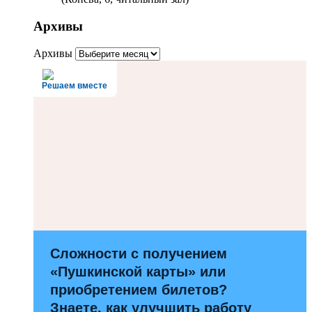
Архивы
Архивы
Решаем вместе
Сложности с получением
«Пушкинской карты» или
приобретением билетов?
Знаете, как улучшить работу