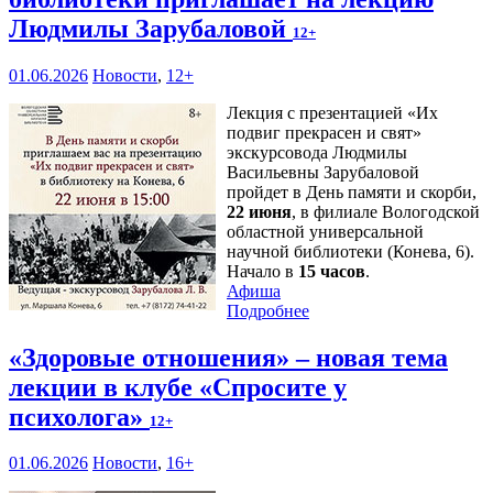
Людмилы Зарубаловой
12+
01.06.2026
Новости
,
12+
Лекция с презентацией «Их
подвиг прекрасен и свят»
экскурсовода Людмилы
Васильевны Зарубаловой
пройдет в День памяти и скорби,
22 июня
, в филиале Вологодской
областной универсальной
научной библиотеки (Конева, 6).
Начало в
15 часов
.
Афиша
Подробнее
«Здоровые отношения» – новая тема
лекции в клубе «Спросите у
психолога»
12+
01.06.2026
Новости
,
16+