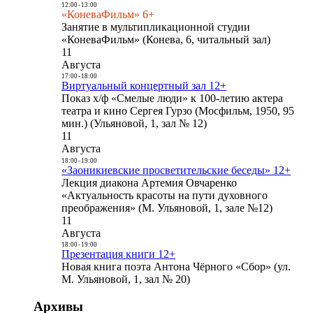
12:00
-
13:00
«КоневаФильм» 6+
Занятие в мультипликационной студии
«КоневаФильм» (Конева, 6, читальный зал)
11
Августа
17:00
-
18:00
Виртуальный концертный зал 12+
Показ х/ф «Смелые люди» к 100-летию актера
театра и кино Сергея Гурзо (Мосфильм, 1950, 95
мин.) (Ульяновой, 1, зал № 12)
11
Августа
18:00
-
19:00
«Заоникиевские просветительские беседы» 12+
Лекция диакона Артемия Овчаренко
«Актуальность красоты на пути духовного
преображения» (М. Ульяновой, 1, зале №12)
11
Августа
18:00
-
19:00
Презентация книги 12+
Новая книга поэта Антона Чёрного «Сбор» (ул.
М. Ульяновой, 1, зал № 20)
Архивы