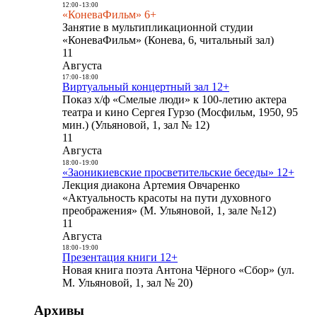
12:00
-
13:00
«КоневаФильм» 6+
Занятие в мультипликационной студии
«КоневаФильм» (Конева, 6, читальный зал)
11
Августа
17:00
-
18:00
Виртуальный концертный зал 12+
Показ х/ф «Смелые люди» к 100-летию актера
театра и кино Сергея Гурзо (Мосфильм, 1950, 95
мин.) (Ульяновой, 1, зал № 12)
11
Августа
18:00
-
19:00
«Заоникиевские просветительские беседы» 12+
Лекция диакона Артемия Овчаренко
«Актуальность красоты на пути духовного
преображения» (М. Ульяновой, 1, зале №12)
11
Августа
18:00
-
19:00
Презентация книги 12+
Новая книга поэта Антона Чёрного «Сбор» (ул.
М. Ульяновой, 1, зал № 20)
Архивы