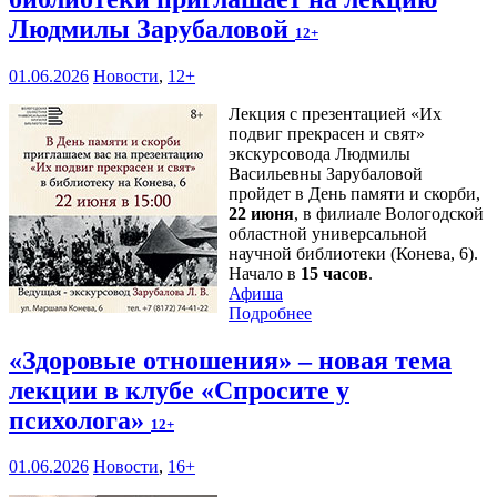
Людмилы Зарубаловой
12+
01.06.2026
Новости
,
12+
Лекция с презентацией «Их
подвиг прекрасен и свят»
экскурсовода Людмилы
Васильевны Зарубаловой
пройдет в День памяти и скорби,
22 июня
, в филиале Вологодской
областной универсальной
научной библиотеки (Конева, 6).
Начало в
15 часов
.
Афиша
Подробнее
«Здоровые отношения» – новая тема
лекции в клубе «Спросите у
психолога»
12+
01.06.2026
Новости
,
16+