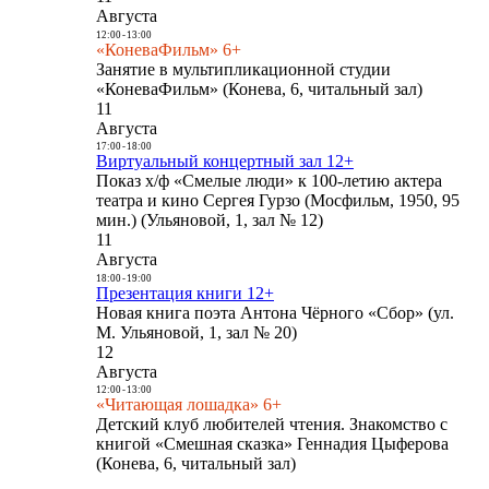
Августа
12:00
-
13:00
«КоневаФильм» 6+
Занятие в мультипликационной студии
«КоневаФильм» (Конева, 6, читальный зал)
11
Августа
17:00
-
18:00
Виртуальный концертный зал 12+
Показ х/ф «Смелые люди» к 100-летию актера
театра и кино Сергея Гурзо (Мосфильм, 1950, 95
мин.) (Ульяновой, 1, зал № 12)
11
Августа
18:00
-
19:00
Презентация книги 12+
Новая книга поэта Антона Чёрного «Сбор» (ул.
М. Ульяновой, 1, зал № 20)
12
Августа
12:00
-
13:00
«Читающая лошадка» 6+
Детский клуб любителей чтения. Знакомство с
книгой «Смешная сказка» Геннадия Цыферова
(Конева, 6, читальный зал)