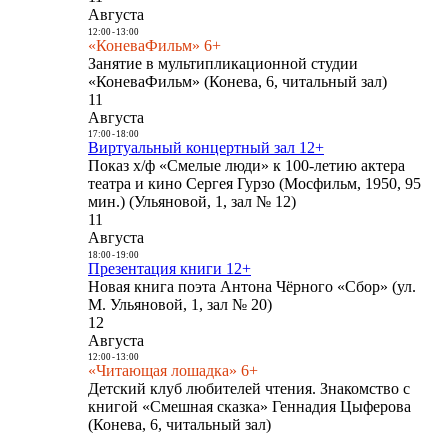
Августа
12:00
-
13:00
«КоневаФильм» 6+
Занятие в мультипликационной студии
«КоневаФильм» (Конева, 6, читальный зал)
11
Августа
17:00
-
18:00
Виртуальный концертный зал 12+
Показ х/ф «Смелые люди» к 100-летию актера
театра и кино Сергея Гурзо (Мосфильм, 1950, 95
мин.) (Ульяновой, 1, зал № 12)
11
Августа
18:00
-
19:00
Презентация книги 12+
Новая книга поэта Антона Чёрного «Сбор» (ул.
М. Ульяновой, 1, зал № 20)
12
Августа
12:00
-
13:00
«Читающая лошадка» 6+
Детский клуб любителей чтения. Знакомство с
книгой «Смешная сказка» Геннадия Цыферова
(Конева, 6, читальный зал)