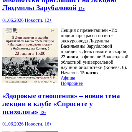
Людмилы Зарубаловой
12+
01.06.2026
Новости
,
12+
Лекция с презентацией «Их
подвиг прекрасен и свят»
экскурсовода Людмилы
Васильевны Зарубаловой
пройдет в День памяти и скорби,
22 июня
, в филиале Вологодской
областной универсальной
научной библиотеки (Конева, 6).
Начало в
15 часов
.
Афиша
Подробнее
«Здоровые отношения» – новая тема
лекции в клубе «Спросите у
психолога»
12+
01.06.2026
Новости
,
16+