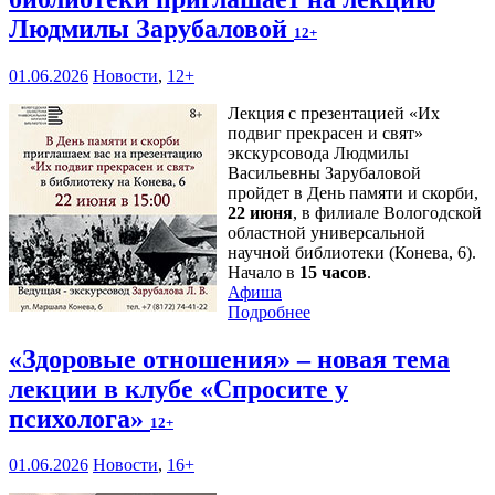
Людмилы Зарубаловой
12+
01.06.2026
Новости
,
12+
Лекция с презентацией «Их
подвиг прекрасен и свят»
экскурсовода Людмилы
Васильевны Зарубаловой
пройдет в День памяти и скорби,
22 июня
, в филиале Вологодской
областной универсальной
научной библиотеки (Конева, 6).
Начало в
15 часов
.
Афиша
Подробнее
«Здоровые отношения» – новая тема
лекции в клубе «Спросите у
психолога»
12+
01.06.2026
Новости
,
16+