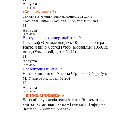
Августа
12:00
-
13:00
«КоневаФильм» 6+
Занятие в мультипликационной студии
«КоневаФильм» (Конева, 6, читальный зал)
11
Августа
17:00
-
18:00
Виртуальный концертный зал 12+
Показ х/ф «Смелые люди» к 100-летию актера
театра и кино Сергея Гурзо (Мосфильм, 1950, 95
мин.) (Ульяновой, 1, зал № 12)
11
Августа
18:00
-
19:00
Презентация книги 12+
Новая книга поэта Антона Чёрного «Сбор» (ул.
М. Ульяновой, 1, зал № 20)
12
Августа
12:00
-
13:00
«Читающая лошадка» 6+
Детский клуб любителей чтения. Знакомство с
книгой «Смешная сказка» Геннадия Цыферова
(Конева, 6, читальный зал)