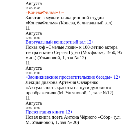
Августа
12:00
-
13:00
«КоневаФильм» 6+
Занятие в мультипликационной студии
«КоневаФильм» (Конева, 6, читальный зал)
11
Августа
17:00
-
18:00
Виртуальный концертный зал 12+
Показ х/ф «Смелые люди» к 100-летию актера
театра и кино Сергея Гурзо (Мосфильм, 1950, 95
мин.) (Ульяновой, 1, зал № 12)
11
Августа
18:00
-
19:00
«Заоникиевские просветительские беседы» 12+
Лекция диакона Артемия Овчаренко
«Актуальность красоты на пути духовного
преображения» (М. Ульяновой, 1, зале №12)
11
Августа
18:00
-
19:00
Презентация книги 12+
Новая книга поэта Антона Чёрного «Сбор» (ул.
М. Ульяновой, 1, зал № 20)