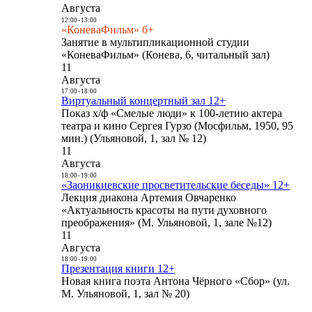
Августа
12:00
-
13:00
«КоневаФильм» 6+
Занятие в мультипликационной студии
«КоневаФильм» (Конева, 6, читальный зал)
11
Августа
17:00
-
18:00
Виртуальный концертный зал 12+
Показ х/ф «Смелые люди» к 100-летию актера
театра и кино Сергея Гурзо (Мосфильм, 1950, 95
мин.) (Ульяновой, 1, зал № 12)
11
Августа
18:00
-
19:00
«Заоникиевские просветительские беседы» 12+
Лекция диакона Артемия Овчаренко
«Актуальность красоты на пути духовного
преображения» (М. Ульяновой, 1, зале №12)
11
Августа
18:00
-
19:00
Презентация книги 12+
Новая книга поэта Антона Чёрного «Сбор» (ул.
М. Ульяновой, 1, зал № 20)