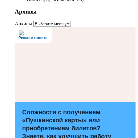
Архивы
Архивы
Решаем вместе
Сложности с получением
«Пушкинской карты» или
приобретением билетов?
Знаете, как улучшить работу