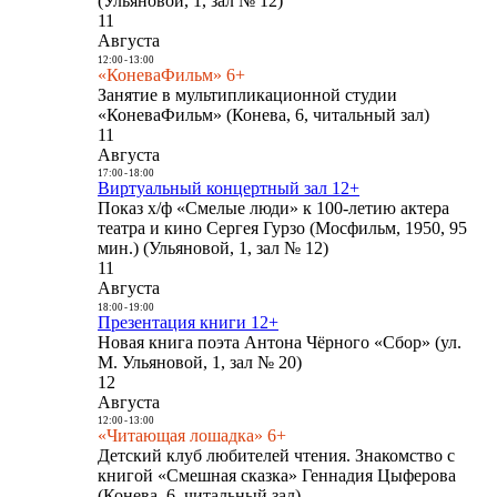
(Ульяновой, 1, зал № 12)
11
Августа
12:00
-
13:00
«КоневаФильм» 6+
Занятие в мультипликационной студии
«КоневаФильм» (Конева, 6, читальный зал)
11
Августа
17:00
-
18:00
Виртуальный концертный зал 12+
Показ х/ф «Смелые люди» к 100-летию актера
театра и кино Сергея Гурзо (Мосфильм, 1950, 95
мин.) (Ульяновой, 1, зал № 12)
11
Августа
18:00
-
19:00
Презентация книги 12+
Новая книга поэта Антона Чёрного «Сбор» (ул.
М. Ульяновой, 1, зал № 20)
12
Августа
12:00
-
13:00
«Читающая лошадка» 6+
Детский клуб любителей чтения. Знакомство с
книгой «Смешная сказка» Геннадия Цыферова
(Конева, 6, читальный зал)