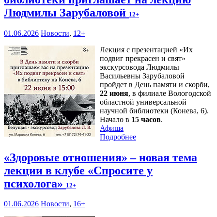
Людмилы Зарубаловой
12+
01.06.2026
Новости
,
12+
Лекция с презентацией «Их
подвиг прекрасен и свят»
экскурсовода Людмилы
Васильевны Зарубаловой
пройдет в День памяти и скорби,
22 июня
, в филиале Вологодской
областной универсальной
научной библиотеки (Конева, 6).
Начало в
15 часов
.
Афиша
Подробнее
«Здоровые отношения» – новая тема
лекции в клубе «Спросите у
психолога»
12+
01.06.2026
Новости
,
16+