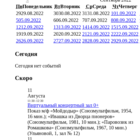
Пн
Понедельник
Вт
Вторник
Ср
Среда
Чт
Четверг
29
29.08.2022
30
30.08.2022
31
31.08.2022
1
01.09.2022
5
05.09.2022
6
06.09.2022
7
07.09.2022
8
08.09.2022
12
12.09.2022
13
13.09.2022
14
14.09.2022
15
15.09.2022
19
19.09.2022
20
20.09.2022
21
21.09.2022
22
22.09.2022
26
26.09.2022
27
27.09.2022
28
28.09.2022
29
29.09.2022
Сегодня
Сегодня нет событий
Скоро
11
Августа
11:30
-
12:30
Виртуальный концертный зал 0+
Показ м/ф «Мойдодыр» (Союзмультфильм, 1954,
16 мин.); «Ивашка из Дворца пионеров»
(Союзмультфильм, 1981, 10 мин.); «Паровозик из
Ромашкова» (Союзмультфильм, 1967, 10 мин.)
(Ульяновой, 1, зал № 12)
11