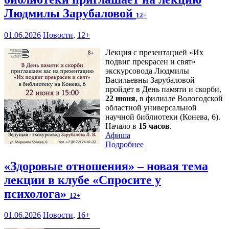
Людмилы Зарубаловой
12+
01.06.2026
Новости
,
12+
Лекция с презентацией «Их
подвиг прекрасен и свят»
экскурсовода Людмилы
Васильевны Зарубаловой
пройдет в День памяти и скорби,
22 июня
, в филиале Вологодской
областной универсальной
научной библиотеки (Конева, 6).
Начало в
15 часов
.
Афиша
Подробнее
«Здоровые отношения» – новая тема
лекции в клубе «Спросите у
психолога»
12+
01.06.2026
Новости
,
16+