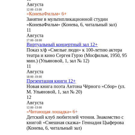
Августа
12:00
-
13:00
«КоневаФильм» 6+
Занятие в мультипликационной студии
«КоневаФильм» (Конева, 6, читальный зал)
11
Августа
17:00
-
18:00
Виртуальный концертный зал 12+
Показ х/ф «Смелые люди» к 100-летию актера
театра и кино Сергея Гурзо (Мосфильм, 1950, 95
мин.) (Ульяновой, 1, зал № 12)
11
Августа
18:00
-
19:00
Презентация книги 12+
Новая книга поэта Антона Чёрного «Сбор» (ул.
М. Ульяновой, 1, зал № 20)
12
Августа
12:00
-
13:00
«Читающая лошадка» 6+
Детский клуб любителей чтения. Знакомство с
книгой «Смешная сказка» Геннадия Цыферова
(Конева, 6, читальный зал)