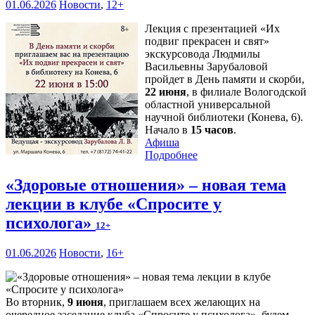
01.06.2026
Новости
,
12+
Лекция с презентацией «Их
подвиг прекрасен и свят»
экскурсовода Людмилы
Васильевны Зарубаловой
пройдет в День памяти и скорби,
22 июня
, в филиале Вологодской
областной универсальной
научной библиотеки (Конева, 6).
Начало в
15 часов
.
Афиша
Подробнее
«Здоровые отношения» – новая тема
лекции в клубе «Спросите у
психолога»
12+
01.06.2026
Новости
,
16+
Во вторник,
9 июня
, приглашаем всех желающих на
очередное заседание клуба «Спросите у психолога», будем