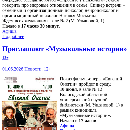
говорить про здоровые отношения в семье. Спикер встречи –
семейный и организационный психолог, нейропсихолог и
организационный психолог Наталья Моськина.
Ждем всех желающих в зале № 2 (М. Ульяновой, 1).
Начало в
17 часов 30 минут
.
Афиша
Подробнее
Приглашают «Музыкальные истории»
12+
01.06.2026
Новости
,
12+
Показ фильма-оперы «Евгений
Онегин» пройдет в среду,
10 июня
, в зале № 12
Вологодской областной
универсальной научной
библиотеки (М. Ульяновой, 1) в
рамках киноцикла
«Музыкальные истории».
Начало в
17 часов
.
Афиша