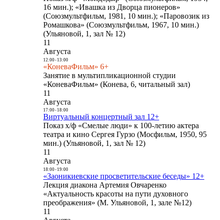
16 мин.); «Ивашка из Дворца пионеров»
(Союзмультфильм, 1981, 10 мин.); «Паровозик из
Ромашкова» (Союзмультфильм, 1967, 10 мин.)
(Ульяновой, 1, зал № 12)
11
Августа
12:00
-
13:00
«КоневаФильм» 6+
Занятие в мультипликационной студии
«КоневаФильм» (Конева, 6, читальный зал)
11
Августа
17:00
-
18:00
Виртуальный концертный зал 12+
Показ х/ф «Смелые люди» к 100-летию актера
театра и кино Сергея Гурзо (Мосфильм, 1950, 95
мин.) (Ульяновой, 1, зал № 12)
11
Августа
18:00
-
19:00
«Заоникиевские просветительские беседы» 12+
Лекция диакона Артемия Овчаренко
«Актуальность красоты на пути духовного
преображения» (М. Ульяновой, 1, зале №12)
11