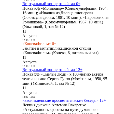
11:30
-
12:30
Виртуальный концертный зал 0+
Показ м/ф «Мойдодыр» (Союзмультфильм, 1954,
16 мин.); «Ивашка из Дворца пионеров»
(Союзмультфильм, 1981, 10 мин.); «Паровозик из
Ромашкова» (Союзмультфильм, 1967, 10 мин.)
(Ульяновой, 1, зал № 12)
11
Августа
12:00
-
13:00
«КоневаФильм» 6+
Занятие в мультипликационной студии
«КоневаФильм» (Конева, 6, читальный зал)
11
Августа
17:00
-
18:00
Виртуальный концертный зал 12+
Показ х/ф «Смелые люди» к 100-летию актера
театра и кино Сергея Гурзо (Мосфильм, 1950, 95
мин.) (Ульяновой, 1, зал № 12)
11
Августа
18:00
-
19:00
«Заоникиевские просветительские беседы» 12+
Лекция диакона Артемия Овчаренко
«Актуальность красоты на пути духовного