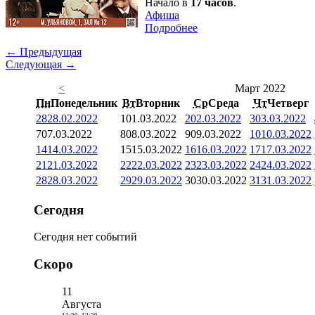
Начало в
17 часов
.
Афиша
Подробнее
← Предыдущая
Следующая →
<
Март 2022
Пн
Понедельник
Вт
Вторник
Ср
Среда
Чт
Четверг
28
28.02.2022
1
01.03.2022
2
02.03.2022
3
03.03.2022
7
07.03.2022
8
08.03.2022
9
09.03.2022
10
10.03.2022
14
14.03.2022
15
15.03.2022
16
16.03.2022
17
17.03.2022
21
21.03.2022
22
22.03.2022
23
23.03.2022
24
24.03.2022
28
28.03.2022
29
29.03.2022
30
30.03.2022
31
31.03.2022
Сегодня
Сегодня нет событий
Скоро
11
Августа