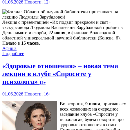
01.06.2026
Новости
,
12+
Лекция с презентацией «Их подвиг прекрасен и свят»
экскурсовода Людмилы Васильевны Зарубаловой пройдет в
День памяти и скорби,
22 июня
, в филиале Вологодской
областной универсальной научной библиотеки (Конева, 6).
Начало в
15 часов
.
Афиша
Подробнее
«Здоровые отношения» – новая тема
лекции в клубе «Спросите у
психолога»
12+
01.06.2026
Новости
,
16+
Во вторник,
9 июня
, приглашаем
всех желающих на очередное
заседание клуба «Спросите у
психолога», будем говорить про
здоровые отношения в семье.
Спикер встречи – семейный и