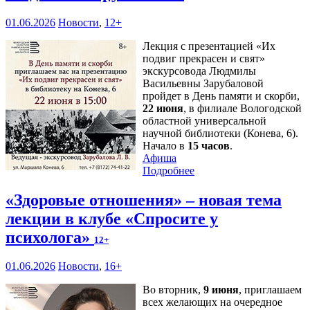
01.06.2026
Новости
,
12+
Лекция с презентацией «Их
подвиг прекрасен и свят»
экскурсовода Людмилы
Васильевны Зарубаловой
пройдет в День памяти и скорби,
22 июня
, в филиале Вологодской
областной универсальной
научной библиотеки (Конева, 6).
Начало в
15 часов
.
Афиша
Подробнее
«Здоровые отношения» – новая тема
лекции в клубе «Спросите у
психолога»
12+
01.06.2026
Новости
,
16+
Во вторник,
9 июня
, приглашаем
всех желающих на очередное