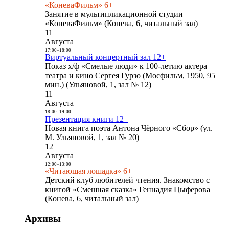
«КоневаФильм» 6+
Занятие в мультипликационной студии
«КоневаФильм» (Конева, 6, читальный зал)
11
Августа
17:00
-
18:00
Виртуальный концертный зал 12+
Показ х/ф «Смелые люди» к 100-летию актера
театра и кино Сергея Гурзо (Мосфильм, 1950, 95
мин.) (Ульяновой, 1, зал № 12)
11
Августа
18:00
-
19:00
Презентация книги 12+
Новая книга поэта Антона Чёрного «Сбор» (ул.
М. Ульяновой, 1, зал № 20)
12
Августа
12:00
-
13:00
«Читающая лошадка» 6+
Детский клуб любителей чтения. Знакомство с
книгой «Смешная сказка» Геннадия Цыферова
(Конева, 6, читальный зал)
Архивы