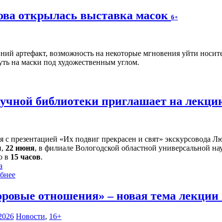
ова открылась выставка масок
6+
вний артефакт, возможность на некоторые мгновения уйти носи
уть на маски под художественным углом.
учной библиотеки приглашает на лекц
я с презентацией «Их подвиг прекрасен и свят» экскурсовода 
и,
22 июня
, в филиале Вологодской областной универсальной нау
о в
15 часов
.
а
бнее
оровые отношения» – новая тема лекции 
2026
Новости
,
16+