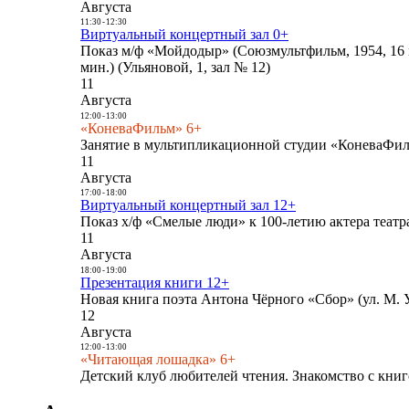
Августа
11:30
-
12:30
Виртуальный концертный зал 0+
Показ м/ф «Мойдодыр» (Союзмультфильм, 1954, 16 
мин.) (Ульяновой, 1, зал № 12)
11
Августа
12:00
-
13:00
«КоневаФильм» 6+
Занятие в мультипликационной студии «КоневаФиль
11
Августа
17:00
-
18:00
Виртуальный концертный зал 12+
Показ х/ф «Смелые люди» к 100-летию актера театра
11
Августа
18:00
-
19:00
Презентация книги 12+
Новая книга поэта Антона Чёрного «Сбор» (ул. М. У
12
Августа
12:00
-
13:00
«Читающая лошадка» 6+
Детский клуб любителей чтения. Знакомство с книг