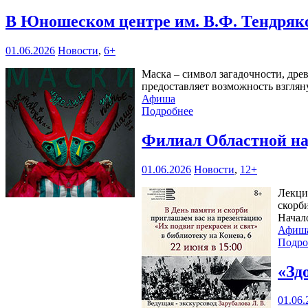
В Юношеском центре им. В.Ф. Тендряк
01.06.2026
Новости
,
6+
Маска – символ загадочности, дре
предоставляет возможность взглян
Афиша
Подробнее
Филиал Областной на
01.06.2026
Новости
,
12+
Лекци
скорб
Начал
Афиш
Подро
«Зд
01.06.