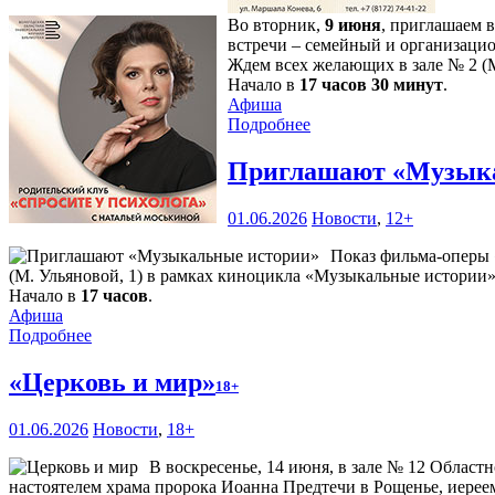
Во вторник,
9 июня
, приглашаем 
встречи – семейный и организаци
Ждем всех желающих в зале № 2 (М
Начало в
17 часов 30 минут
.
Афиша
Подробнее
Приглашают «Музык
01.06.2026
Новости
,
12+
Показ фильма-оперы 
(М. Ульяновой, 1) в рамках киноцикла «Музыкальные истории»
Начало в
17 часов
.
Афиша
Подробнее
«Церковь и мир»
18+
01.06.2026
Новости
,
18+
В воскресенье, 14 июня, в зале № 12 Област
настоятелем храма пророка Иоанна Предтечи в Рощенье, иерее