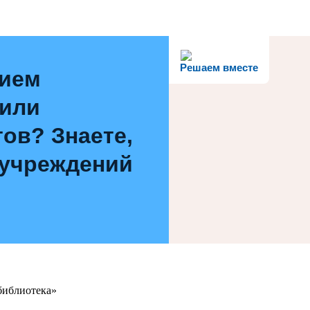
Решаем вместе
нием
 или
ов? Знаете,
 учреждений
библиотека»