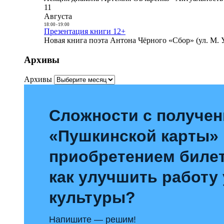
11
Августа
18:00
-
19:00
Презентация книги 12+
Новая книга поэта Антона Чёрного «Сбор» (ул. М. У
Архивы
Архивы
Сложности с получе
«Пушкинской карты»
приобретением билет
как улучшить работу
культуры?
Напишите — решим!