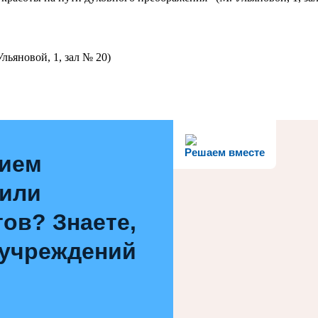
льяновой, 1, зал № 20)
Решаем вместе
нием
 или
ов? Знаете,
 учреждений