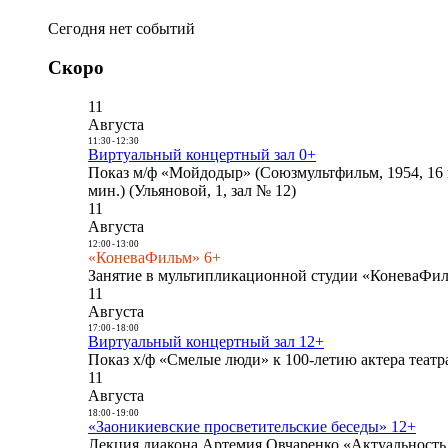
Сегодня нет событий
Скоро
11
Августа
11:30
-
12:30
Виртуальный концертный зал 0+
Показ м/ф «Мойдодыр» (Союзмультфильм, 1954, 16 
мин.) (Ульяновой, 1, зал № 12)
11
Августа
12:00
-
13:00
«КоневаФильм» 6+
Занятие в мультипликационной студии «КоневаФиль
11
Августа
17:00
-
18:00
Виртуальный концертный зал 12+
Показ х/ф «Смелые люди» к 100-летию актера театра
11
Августа
18:00
-
19:00
«Заоникиевские просветительские беседы» 12+
Лекция диакона Артемия Овчаренко «Актуальность 