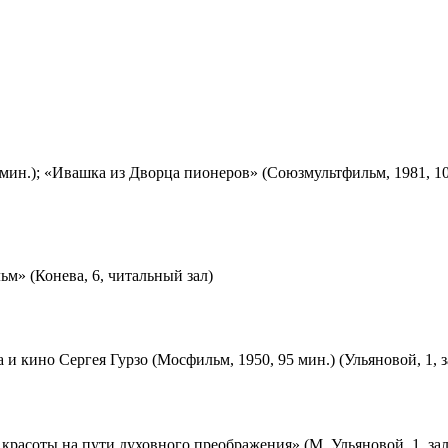
мин.); «Ивашка из Дворца пионеров» (Союзмультфильм, 1981, 10
м» (Конева, 6, читальный зал)
 и кино Сергея Гурзо (Мосфильм, 1950, 95 мин.) (Ульяновой, 1, 
красоты на пути духовного преображения» (М. Ульяновой, 1, за