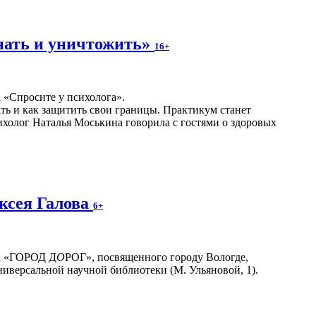
нать и уничтожить»
16+
а «Спросите у психолога».
ать и как защитить свои границы. Практикум станет
холог Наталья Моськина говорила с гостями о здоровых
ксея Галова
6+
та «ГОРОД Д
О
РОГ», посвященного городу Вологде,
ниверсальной научной библиотеки (М. Ульяновой, 1).