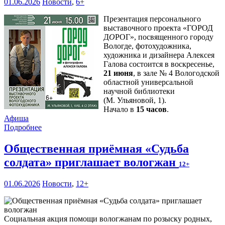
01.06.2026
Новости
,
6+
Презентация персонального
выставочного проекта «ГОРОД
Д
О
РОГ», посвященного городу
Вологде, фотохудожника,
художника и дизайнера Алексея
Галова состоится в воскресенье,
21 июня
, в зале № 4 Вологодской
областной универсальной
научной библиотеки
(М. Ульяновой, 1).
Начало в
15 часов
.
Афиша
Подробнее
Общественная приёмная «Судьба
солдата» приглашает вологжан
12+
01.06.2026
Новости
,
12+
Социальная акция помощи вологжанам по розыску родных,