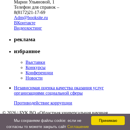
Марии Ульяновой, 1
Телефон для справок –
8(8172)21-17-69
Adm@booksite.ru
ВКонтакте
Видеохостинг
реклама
избранное
Выставки
Конкурсы
Конференции
Новости
Независимая оценка качества оказания услуг
организациями социальной сферы
Противодействие коррупции
© 2026 | БУК ВО «Областная универсальная научная
библиотека»
Мы cохраняем файлы cookie: если не
Принимаю
↑
согласны то можете закрыть сайт
Соглашение