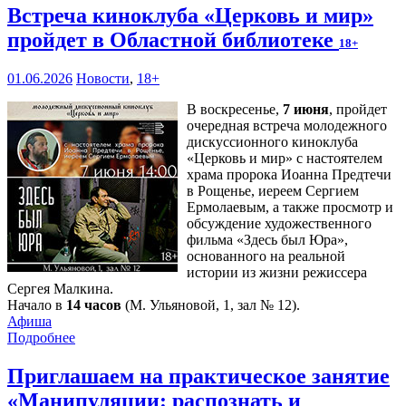
Встреча киноклуба «Церковь и мир»
пройдет в Областной библиотеке
18+
01.06.2026
Новости
,
18+
В воскресенье,
7 июня
, пройдет
очередная встреча молодежного
дискуссионного киноклуба
«Церковь и мир» с настоятелем
храма пророка Иоанна Предтечи
в Рощенье, иереем Сергием
Ермолаевым, а также просмотр и
обсуждение художественного
фильма «Здесь был Юра»,
основанного на реальной
истории из жизни режиссера
Сергея Малкина.
Начало в
14 часов
(М. Ульяновой, 1, зал № 12).
Афиша
Подробнее
Приглашаем на практическое занятие
«Манипуляции: распознать и