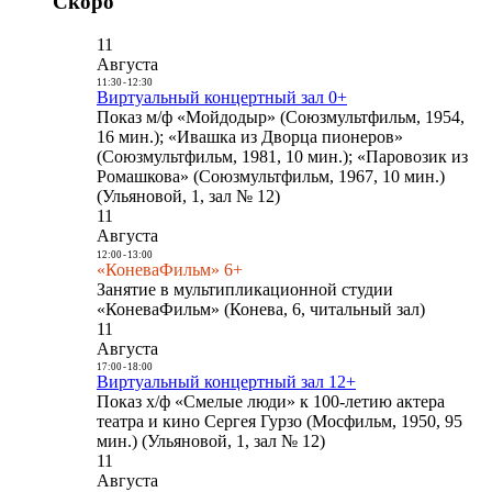
Скоро
11
Августа
11:30
-
12:30
Виртуальный концертный зал 0+
Показ м/ф «Мойдодыр» (Союзмультфильм, 1954,
16 мин.); «Ивашка из Дворца пионеров»
(Союзмультфильм, 1981, 10 мин.); «Паровозик из
Ромашкова» (Союзмультфильм, 1967, 10 мин.)
(Ульяновой, 1, зал № 12)
11
Августа
12:00
-
13:00
«КоневаФильм» 6+
Занятие в мультипликационной студии
«КоневаФильм» (Конева, 6, читальный зал)
11
Августа
17:00
-
18:00
Виртуальный концертный зал 12+
Показ х/ф «Смелые люди» к 100-летию актера
театра и кино Сергея Гурзо (Мосфильм, 1950, 95
мин.) (Ульяновой, 1, зал № 12)
11
Августа