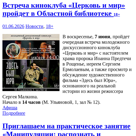
Встреча киноклуба «Церковь и мир»
пройдет в Областной библиотеке
18+
01.06.2026
Новости
,
18+
В воскресенье,
7 июня
, пройдет
очередная встреча молодежного
дискуссионного киноклуба
«Церковь и мир» с настоятелем
храма пророка Иоанна Предтечи
в Рощенье, иереем Сергием
Ермолаевым, а также просмотр и
обсуждение художественного
фильма «Здесь был Юра»,
основанного на реальной
истории из жизни режиссера
Сергея Малкина.
Начало в
14 часов
(М. Ульяновой, 1, зал № 12).
Афиша
Подробнее
Приглашаем на практическое занятие
«Манипуляции: распознать и