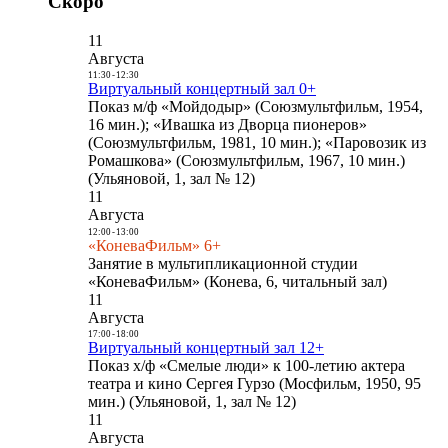
Скоро
11
Августа
11:30
-
12:30
Виртуальный концертный зал 0+
Показ м/ф «Мойдодыр» (Союзмультфильм, 1954,
16 мин.); «Ивашка из Дворца пионеров»
(Союзмультфильм, 1981, 10 мин.); «Паровозик из
Ромашкова» (Союзмультфильм, 1967, 10 мин.)
(Ульяновой, 1, зал № 12)
11
Августа
12:00
-
13:00
«КоневаФильм» 6+
Занятие в мультипликационной студии
«КоневаФильм» (Конева, 6, читальный зал)
11
Августа
17:00
-
18:00
Виртуальный концертный зал 12+
Показ х/ф «Смелые люди» к 100-летию актера
театра и кино Сергея Гурзо (Мосфильм, 1950, 95
мин.) (Ульяновой, 1, зал № 12)
11
Августа