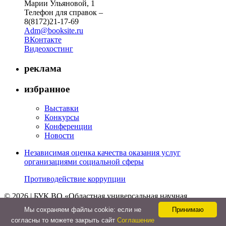
Марии Ульяновой, 1
Телефон для справок –
8(8172)21-17-69
Adm@booksite.ru
ВКонтакте
Видеохостинг
реклама
избранное
Выставки
Конкурсы
Конференции
Новости
Независимая оценка качества оказания услуг
организациями социальной сферы
Противодействие коррупции
© 2026 | БУК ВО «Областная универсальная научная
библиотека»
Мы cохраняем файлы cookie: если не
Принимаю
↑
согласны то можете закрыть сайт
Соглашение