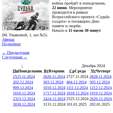
войны пройдёт в понедельник,
22 июня
. Мероприятие
проводится в рамках
Всероссийского проекта «Судьба
солдата» и посвящено Дню
памяти и скорби.
Начало в
11 часов 30 минут
(М. Ульяновой, 1, зал №5).
Афиша
Подробнее
← Предыдущая
Следующая →
<
Декабрь 2024
Пн
Понедельник
Вт
Вторник
Ср
Среда
Чт
Четверг
25
25.11.2024
26
26.11.2024
27
27.11.2024
28
28.11.2024
2
02.12.2024
3
03.12.2024
4
04.12.2024
5
05.12.2024
9
09.12.2024
10
10.12.2024
11
11.12.2024
12
12.12.2024
16
16.12.2024
17
17.12.2024
18
18.12.2024
19
19.12.2024
23
23.12.2024
24
24.12.2024
25
25.12.2024
26
26.12.2024
30
30.12.2024
31
31.12.2024
1
01.01.2025
2
02.01.2025