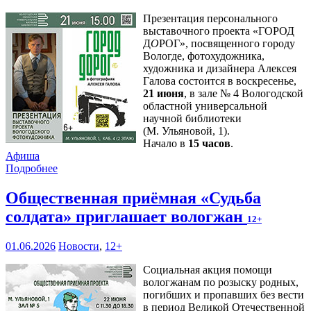
Презентация персонального
выставочного проекта «ГОРОД
Д
О
РОГ», посвященного городу
Вологде, фотохудожника,
художника и дизайнера Алексея
Галова состоится в воскресенье,
21 июня
, в зале № 4 Вологодской
областной универсальной
научной библиотеки
(М. Ульяновой, 1).
Начало в
15 часов
.
Афиша
Подробнее
Общественная приёмная «Судьба
солдата» приглашает вологжан
12+
01.06.2026
Новости
,
12+
Социальная акция помощи
вологжанам по розыску родных,
погибших и пропавших без вести
в период Великой Отечественной