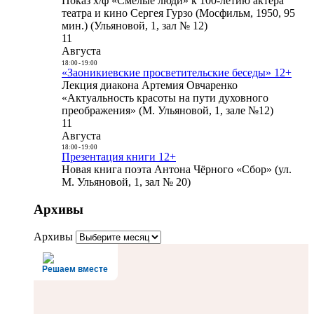
Показ х/ф «Смелые люди» к 100-летию актера
театра и кино Сергея Гурзо (Мосфильм, 1950, 95
мин.) (Ульяновой, 1, зал № 12)
11
Августа
18:00
-
19:00
«Заоникиевские просветительские беседы» 12+
Лекция диакона Артемия Овчаренко
«Актуальность красоты на пути духовного
преображения» (М. Ульяновой, 1, зале №12)
11
Августа
18:00
-
19:00
Презентация книги 12+
Новая книга поэта Антона Чёрного «Сбор» (ул.
М. Ульяновой, 1, зал № 20)
Архивы
Архивы
Решаем вместе