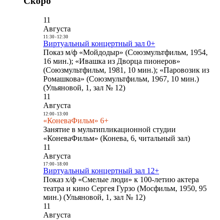
Скоро
11
Августа
11:30
-
12:30
Виртуальный концертный зал 0+
Показ м/ф «Мойдодыр» (Союзмультфильм, 1954,
16 мин.); «Ивашка из Дворца пионеров»
(Союзмультфильм, 1981, 10 мин.); «Паровозик из
Ромашкова» (Союзмультфильм, 1967, 10 мин.)
(Ульяновой, 1, зал № 12)
11
Августа
12:00
-
13:00
«КоневаФильм» 6+
Занятие в мультипликационной студии
«КоневаФильм» (Конева, 6, читальный зал)
11
Августа
17:00
-
18:00
Виртуальный концертный зал 12+
Показ х/ф «Смелые люди» к 100-летию актера
театра и кино Сергея Гурзо (Мосфильм, 1950, 95
мин.) (Ульяновой, 1, зал № 12)
11
Августа