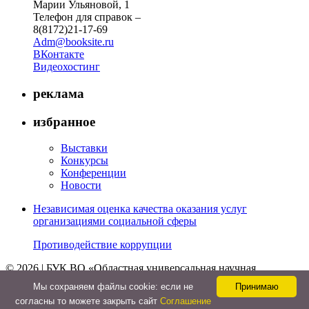
Марии Ульяновой, 1
Телефон для справок –
8(8172)21-17-69
Adm@booksite.ru
ВКонтакте
Видеохостинг
реклама
избранное
Выставки
Конкурсы
Конференции
Новости
Независимая оценка качества оказания услуг
организациями социальной сферы
Противодействие коррупции
© 2026 | БУК ВО «Областная универсальная научная
библиотека»
Мы cохраняем файлы cookie: если не
Принимаю
↑
согласны то можете закрыть сайт
Соглашение