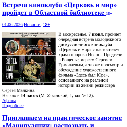
Встреча киноклуба «Церковь и мир»
пройдет в Областной библиотеке
18+
01.06.2026
Новости
,
18+
В воскресенье,
7 июня
, пройдет
очередная встреча молодежного
дискуссионного киноклуба
«Церковь и мир» с настоятелем
храма пророка Иоанна Предтечи
в Рощенье, иереем Сергием
Ермолаевым, а также просмотр и
обсуждение художественного
фильма «Здесь был Юра»,
основанного на реальной
истории из жизни режиссера
Сергея Малкина.
Начало в
14 часов
(М. Ульяновой, 1, зал № 12).
Афиша
Подробнее
Приглашаем на практическое занятие
«Манипуляции: распознать и