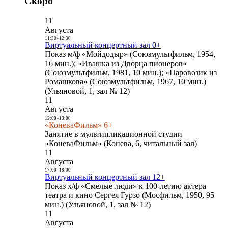
Скоро
11
Августа
11:30
-
12:30
Виртуальный концертный зал 0+
Показ м/ф «Мойдодыр» (Союзмультфильм, 1954,
16 мин.); «Ивашка из Дворца пионеров»
(Союзмультфильм, 1981, 10 мин.); «Паровозик из
Ромашкова» (Союзмультфильм, 1967, 10 мин.)
(Ульяновой, 1, зал № 12)
11
Августа
12:00
-
13:00
«КоневаФильм» 6+
Занятие в мультипликационной студии
«КоневаФильм» (Конева, 6, читальный зал)
11
Августа
17:00
-
18:00
Виртуальный концертный зал 12+
Показ х/ф «Смелые люди» к 100-летию актера
театра и кино Сергея Гурзо (Мосфильм, 1950, 95
мин.) (Ульяновой, 1, зал № 12)
11
Августа