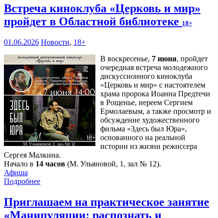
Встреча киноклуба «Церковь и мир»
пройдет в Областной библиотеке
18+
01.06.2026
Новости
,
18+
В воскресенье,
7 июня
, пройдет
очередная встреча молодежного
дискуссионного киноклуба
«Церковь и мир» с настоятелем
храма пророка Иоанна Предтечи
в Рощенье, иереем Сергием
Ермолаевым, а также просмотр и
обсуждение художественного
фильма «Здесь был Юра»,
основанного на реальной
истории из жизни режиссера
Сергея Малкина.
Начало в
14 часов
(М. Ульяновой, 1, зал № 12).
Афиша
Подробнее
Приглашаем на практическое занятие
«Манипуляции: распознать и