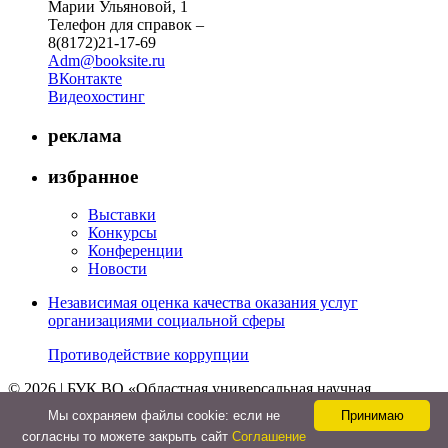
Марии Ульяновой, 1
Телефон для справок –
8(8172)21-17-69
Adm@booksite.ru
ВКонтакте
Видеохостинг
реклама
избранное
Выставки
Конкурсы
Конференции
Новости
Независимая оценка качества оказания услуг
организациями социальной сферы
Противодействие коррупции
© 2026 | БУК ВО «Областная универсальная научная
библиотека»
Мы cохраняем файлы cookie: если не
Принимаю
↑
согласны то можете закрыть сайт
Соглашение