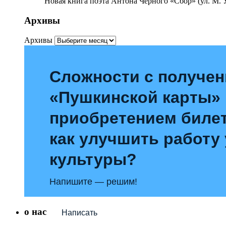
Новая книга поэта Антона Чёрного «Сбор» (ул. М. У
Архивы
Архивы
Сложности с получе
«Пушкинской карты»
приобретением билет
как улучшить работу
культуры?
Напишите — решим!
о нас
Написать