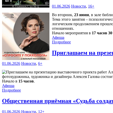
01.06.2026
Новости
,
16+
Во вторник,
23 июня
, в зале библ
Тема этого занятия – психологичес
логическим продолжением прошлой
отношениях.
Начало мероприятия в
17 часов 3
Афиша
Подробнее
Приглашаем на презе
01.06.2026
Новости
,
6+
фотохудожника, художника и дизайнера Алексея Галова состоит
Начало в
15 часов
.
Афиша
Подробнее
Общественная приёмная «Судьба солда
01.06.2026
Новости
,
12+