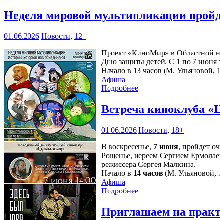
Неделя мировой мультипликации пройд
01.06.2026
Новости
,
12+
Проект «КиноМир» в Областной на
Дню защиты детей. С 1 по 7 июня з
Начало в 13 часов (М. Ульяновой, 1
Афиша
Подробнее
Встреча киноклуба «
01.06.2026
Новости
,
18+
В воскресенье,
7 июня
, пройдет о
Рощенье, иереем Сергием Ермолае
режиссера Сергея Малкина.
Начало в
14 часов
(М. Ульяновой, 1
Афиша
Подробнее
Приглашаем на практ