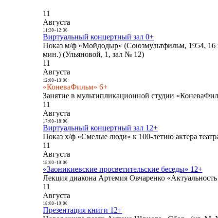
11
Августа
11:30
-
12:30
Виртуальный концертный зал 0+
Показ м/ф «Мойдодыр» (Союзмультфильм, 1954, 16 
мин.) (Ульяновой, 1, зал № 12)
11
Августа
12:00
-
13:00
«КоневаФильм» 6+
Занятие в мультипликационной студии «КоневаФиль
11
Августа
17:00
-
18:00
Виртуальный концертный зал 12+
Показ х/ф «Смелые люди» к 100-летию актера театра
11
Августа
18:00
-
19:00
«Заоникиевские просветительские беседы» 12+
Лекция диакона Артемия Овчаренко «Актуальность 
11
Августа
18:00
-
19:00
Презентация книги 12+