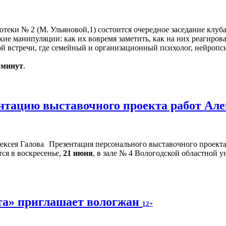
иотеки № 2 (М. Ульяновой,1) состоится очередное заседание клуб
кие манипуляции: как их вовремя заметить, как на них реагиров
 встречи, где семейный и организационный психолог, нейропси
0 минут
.
нтацию выставочного проекта работ Але
Презентация персонального выставочного проек
ся в воскресенье,
21 июня
, в зале № 4 Вологодской областной у
та» приглашает вологжан
12+