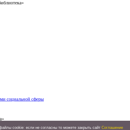
библиотека»
иями социальной сферы
а»
айлы cookie: если не согласны то можете закрыть сайт
Соглашение