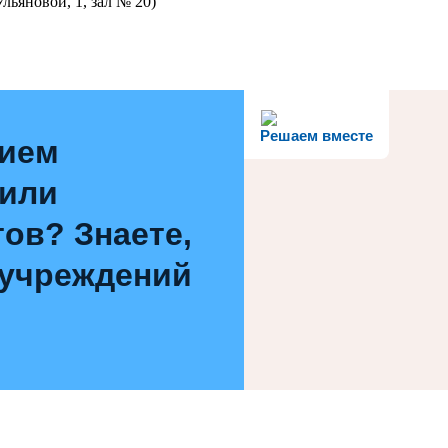
льяновой, 1, зал № 20)
Решаем вместе
нием
 или
ов? Знаете,
 учреждений