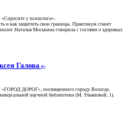
а «Спросите у психолога».
ать и как защитить свои границы. Практикум станет
холог Наталья Моськина говорила с гостями о здоровых
ксея Галова
6+
та «ГОРОД Д
О
РОГ», посвященного городу Вологде,
ниверсальной научной библиотеки (М. Ульяновой, 1).