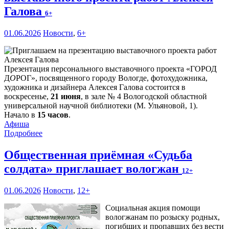
Галова
6+
01.06.2026
Новости
,
6+
Презентация персонального выставочного проекта «ГОРОД
Д
О
РОГ», посвященного городу Вологде, фотохудожника,
художника и дизайнера Алексея Галова состоится в
воскресенье,
21 июня
, в зале № 4 Вологодской областной
универсальной научной библиотеки (М. Ульяновой, 1).
Начало в
15 часов
.
Афиша
Подробнее
Общественная приёмная «Судьба
солдата» приглашает вологжан
12+
01.06.2026
Новости
,
12+
Социальная акция помощи
вологжанам по розыску родных,
погибших и пропавших без вести