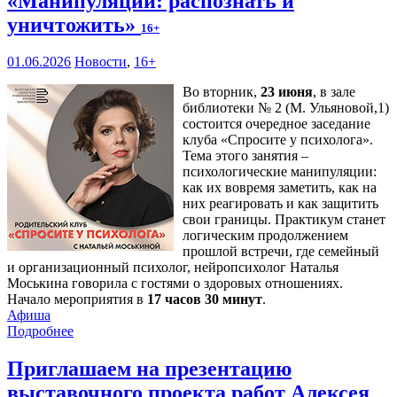
«Манипуляции: распознать и
уничтожить»
16+
01.06.2026
Новости
,
16+
Во вторник,
23 июня
, в зале
библиотеки № 2 (М. Ульяновой,1)
состоится очередное заседание
клуба «Спросите у психолога».
Тема этого занятия –
психологические манипуляции:
как их вовремя заметить, как на
них реагировать и как защитить
свои границы. Практикум станет
логическим продолжением
прошлой встречи, где семейный
и организационный психолог, нейропсихолог Наталья
Моськина говорила с гостями о здоровых отношениях.
Начало мероприятия в
17 часов 30 минут
.
Афиша
Подробнее
Приглашаем на презентацию
выставочного проекта работ Алексея