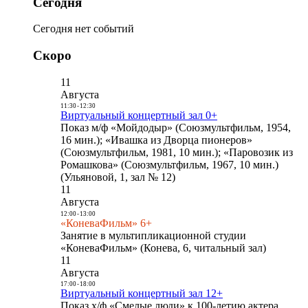
Сегодня
Сегодня нет событий
Скоро
11
Августа
11:30
-
12:30
Виртуальный концертный зал 0+
Показ м/ф «Мойдодыр» (Союзмультфильм, 1954,
16 мин.); «Ивашка из Дворца пионеров»
(Союзмультфильм, 1981, 10 мин.); «Паровозик из
Ромашкова» (Союзмультфильм, 1967, 10 мин.)
(Ульяновой, 1, зал № 12)
11
Августа
12:00
-
13:00
«КоневаФильм» 6+
Занятие в мультипликационной студии
«КоневаФильм» (Конева, 6, читальный зал)
11
Августа
17:00
-
18:00
Виртуальный концертный зал 12+
Показ х/ф «Смелые люди» к 100-летию актера