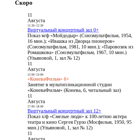
Скоро
11
Августа
11:30
-
12:30
Виртуальный концертный зал 0+
Показ м/ф «Мойдодыр» (Союзмультфильм, 1954,
16 мин.); «Ивашка из Дворца пионеров»
(Союзмультфильм, 1981, 10 мин.); «Паровозик из
Ромашкова» (Союзмультфильм, 1967, 10 мин.)
(Ульяновой, 1, зал № 12)
11
Августа
12:00
-
13:00
«КоневаФильм» 6+
Занятие в мультипликационной студии
«КоневаФильм» (Конева, 6, читальный зал)
11
Августа
17:00
-
18:00
Виртуальный концертный зал 12+
Показ х/ф «Смелые люди» к 100-летию актера
театра и кино Сергея Гурзо (Мосфильм, 1950, 95
мин.) (Ульяновой, 1, зал № 12)
11
Августа