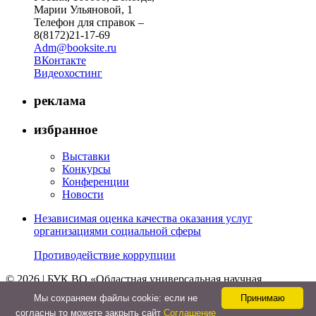
Марии Ульяновой, 1
Телефон для справок –
8(8172)21-17-69
Adm@booksite.ru
ВКонтакте
Видеохостинг
реклама
избранное
Выставки
Конкурсы
Конференции
Новости
Независимая оценка качества оказания услуг
организациями социальной сферы
Противодействие коррупции
© 2026 | БУК ВО «Областная универсальная научная
библиотека»
Мы cохраняем файлы cookie: если не
Принимаю
↑
согласны то можете закрыть сайт
Соглашение