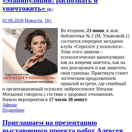
«Манипуляции: распознать и
уничтожить»
16+
01.06.2026
Новости
,
16+
Во вторник,
23 июня
, в зале
библиотеки № 2 (М. Ульяновой,1)
состоится очередное заседание
клуба «Спросите у психолога».
Тема этого занятия –
психологические манипуляции:
как их вовремя заметить, как на
них реагировать и как защитить
свои границы. Практикум станет
логическим продолжением
прошлой встречи, где семейный
и организационный психолог, нейропсихолог Наталья
Моськина говорила с гостями о здоровых отношениях.
Начало мероприятия в
17 часов 30 минут
.
Афиша
Подробнее
Приглашаем на презентацию
выставочного проекта работ Алексея