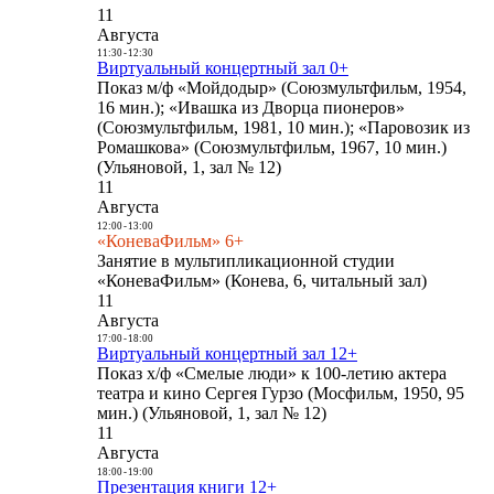
11
Августа
11:30
-
12:30
Виртуальный концертный зал 0+
Показ м/ф «Мойдодыр» (Союзмультфильм, 1954,
16 мин.); «Ивашка из Дворца пионеров»
(Союзмультфильм, 1981, 10 мин.); «Паровозик из
Ромашкова» (Союзмультфильм, 1967, 10 мин.)
(Ульяновой, 1, зал № 12)
11
Августа
12:00
-
13:00
«КоневаФильм» 6+
Занятие в мультипликационной студии
«КоневаФильм» (Конева, 6, читальный зал)
11
Августа
17:00
-
18:00
Виртуальный концертный зал 12+
Показ х/ф «Смелые люди» к 100-летию актера
театра и кино Сергея Гурзо (Мосфильм, 1950, 95
мин.) (Ульяновой, 1, зал № 12)
11
Августа
18:00
-
19:00
Презентация книги 12+