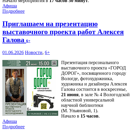
Начало мероприятия в
17 часов 30 минут
.
Афиша
Подробнее
Приглашаем на презентацию
выставочного проекта работ Алексея
Галова
6+
01.06.2026
Новости
,
6+
Презентация персонального
выставочного проекта «ГОРОД
Д
О
РОГ», посвященного городу
Вологде, фотохудожника,
художника и дизайнера Алексея
Галова состоится в воскресенье,
21 июня
, в зале № 4 Вологодской
областной универсальной
научной библиотеки
(М. Ульяновой, 1).
Начало в
15 часов
.
Афиша
Подробнее