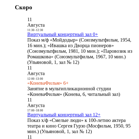
Скоро
11
Августа
11:30
-
12:30
Виртуальный концертный зал 0+
Показ м/ф «Мойдодыр» (Союзмультфильм, 1954,
16 мин.); «Ивашка из Дворца пионеров»
(Союзмультфильм, 1981, 10 мин.); «Паровозик из
Ромашкова» (Союзмультфильм, 1967, 10 мин.)
(Ульяновой, 1, зал № 12)
11
Августа
12:00
-
13:00
«КоневаФильм» 6+
Занятие в мультипликационной студии
«КоневаФильм» (Конева, 6, читальный зал)
11
Августа
17:00
-
18:00
Виртуальный концертный зал 12+
Показ х/ф «Смелые люди» к 100-летию актера
театра и кино Сергея Гурзо (Мосфильм, 1950, 95
мин.) (Ульяновой, 1, зал № 12)
11