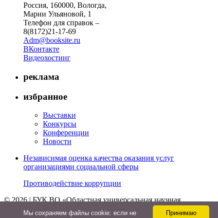
Россия, 160000, Вологда,
Марии Ульяновой, 1
Телефон для справок –
8(8172)21-17-69
Adm@booksite.ru
ВКонтакте
Видеохостинг
реклама
избранное
Выставки
Конкурсы
Конференции
Новости
Независимая оценка качества оказания услуг
организациями социальной сферы
Противодействие коррупции
© 2026 | БУК ВО «Областная универсальная научная
библиотека»
Мы cохраняем файлы cookie: если не
Принимаю
↑