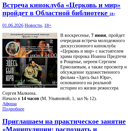
Встреча киноклуба «Церковь и мир»
пройдет в Областной библиотеке
18+
01.06.2026
Новости
,
18+
В воскресенье,
7 июня
, пройдет
очередная встреча молодежного
дискуссионного киноклуба
«Церковь и мир» с настоятелем
храма пророка Иоанна Предтечи
в Рощенье, иереем Сергием
Ермолаевым, а также просмотр и
обсуждение художественного
фильма «Здесь был Юра»,
основанного на реальной
истории из жизни режиссера
Сергея Малкина.
Начало в
14 часов
(М. Ульяновой, 1, зал № 12).
Афиша
Подробнее
Приглашаем на практическое занятие
«Манипуляции: распознать и