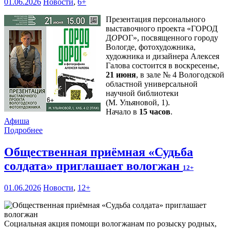
01.06.2026
Новости
,
6+
Презентация персонального
выставочного проекта «ГОРОД
Д
О
РОГ», посвященного городу
Вологде, фотохудожника,
художника и дизайнера Алексея
Галова состоится в воскресенье,
21 июня
, в зале № 4 Вологодской
областной универсальной
научной библиотеки
(М. Ульяновой, 1).
Начало в
15 часов
.
Афиша
Подробнее
Общественная приёмная «Судьба
солдата» приглашает вологжан
12+
01.06.2026
Новости
,
12+
Социальная акция помощи вологжанам по розыску родных,