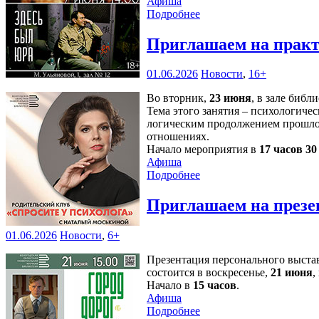
Афиша
Подробнее
Приглашаем на практ
01.06.2026
Новости
,
16+
Во вторник,
23 июня
, в зале библ
Тема этого занятия – психологичес
логическим продолжением прошлой
отношениях.
Начало мероприятия в
17 часов 3
Афиша
Подробнее
Приглашаем на презе
01.06.2026
Новости
,
6+
Презентация персонального выст
состоится в воскресенье,
21 июня
,
Начало в
15 часов
.
Афиша
Подробнее