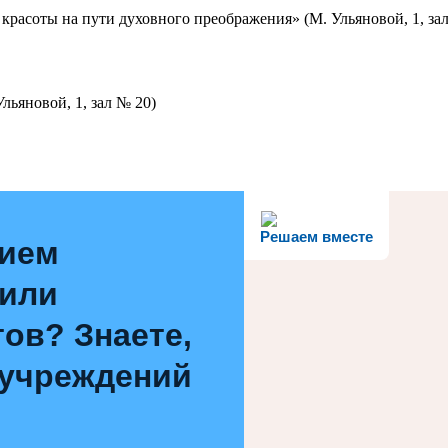
красоты на пути духовного преображения» (М. Ульяновой, 1, за
льяновой, 1, зал № 20)
Решаем вместе
нием
 или
ов? Знаете,
 учреждений