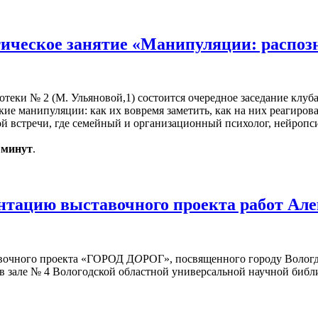
ическое занятие «Манипуляции: распоз
иотеки № 2 (М. Ульяновой,1) состоится очередное заседание клуб
кие манипуляции: как их вовремя заметить, как на них реагиров
 встречи, где семейный и организационный психолог, нейропси
0 минут
.
нтацию выставочного проекта работ Але
авочного проекта «ГОРОД Д
О
РОГ», посвященного городу Вологд
 в зале № 4 Вологодской областной универсальной научной библи