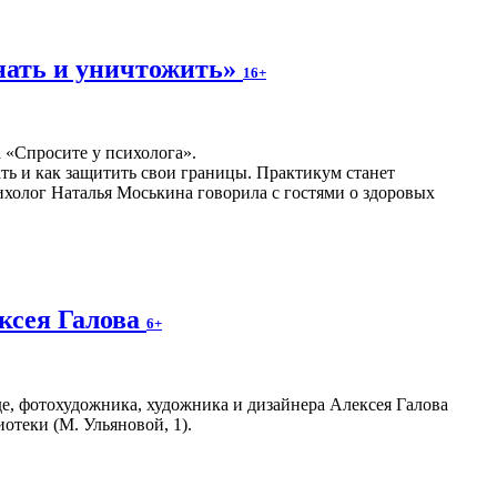
нать и уничтожить»
16+
а «Спросите у психолога».
ать и как защитить свои границы. Практикум станет
холог Наталья Моськина говорила с гостями о здоровых
ксея Галова
6+
е, фотохудожника, художника и дизайнера Алексея Галова
отеки (М. Ульяновой, 1).