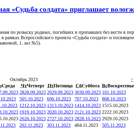
ая «Судьба солдата» приглашает волог
нам по розыску родных, погибших и пропавших без вести в пе
 в рамках Всероссийского проекта «Судьба солдата» и посвящен
ьяновой, 1, зал №5).
Октябрь 2023
>
р
Среда
Чт
Четверг
Пт
Пятница
Сб
Суббота
Вс
Воскресенье
7.09.2023
28
28.09.2023
29
29.09.2023
30
30.09.2023
1
01.10.2023
.10.2023
5
05.10.2023
6
06.10.2023
7
07.10.2023
8
08.10.2023
1.10.2023
12
12.10.2023
13
13.10.2023
14
14.10.2023
15
15.10.2023
8.10.2023
19
19.10.2023
20
20.10.2023
21
21.10.2023
22
22.10.2023
5.10.2023
26
26.10.2023
27
27.10.2023
28
28.10.2023
29
29.10.2023
.11.2023
2
02.11.2023
3
03.11.2023
4
04.11.2023
5
05.11.2023