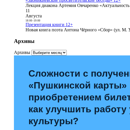
«Заоникиевские просветительские беседы» 12+
Лекция диакона Артемия Овчаренко «Актуальность 
11
Августа
18:00
-
19:00
Презентация книги 12+
Новая книга поэта Антона Чёрного «Сбор» (ул. М. У
Архивы
Архивы
Сложности с получе
«Пушкинской карты»
приобретением билет
как улучшить работу
культуры?