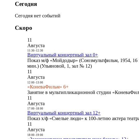
Сегодня
Сегодня нет событий
Скоро
11
Августа
11:30
-
12:30
Виртуальный концертный зал 0+
Показ м/ф «Мойдодыр» (Союзмультфильм, 1954, 16 
мин.) (Ульяновой, 1, зал № 12)
11
Августа
12:00
-
13:00
«КоневаФильм» 6+
Занятие в мультипликационной студии «КоневаФиль
11
Августа
17:00
-
18:00
Виртуальный концертный зал 12+
Показ х/ф «Смелые люди» к 100-летию актера театра
11
Августа
18:00
-
19:00