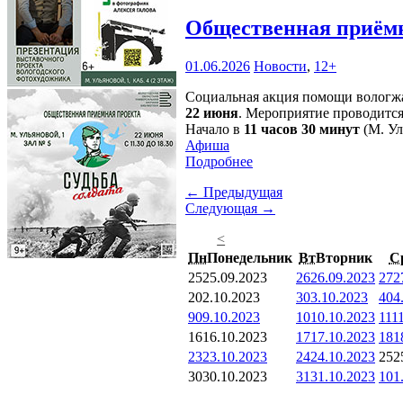
Общественная приёмн
01.06.2026
Новости
,
12+
Социальная акция помощи вологжа
22 июня
. Мероприятие проводится
Начало в
11 часов 30 минут
(М. Ул
Афиша
Подробнее
← Предыдущая
Следующая →
<
Пн
Понедельник
Вт
Вторник
С
25
25.09.2023
26
26.09.2023
27
2
2
02.10.2023
3
03.10.2023
4
04
9
09.10.2023
10
10.10.2023
11
1
16
16.10.2023
17
17.10.2023
18
1
23
23.10.2023
24
24.10.2023
25
2
30
30.10.2023
31
31.10.2023
1
01