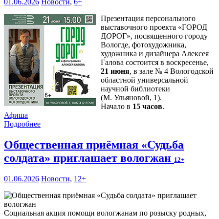
01.06.2026
Новости
,
6+
Презентация персонального
выставочного проекта «ГОРОД
Д
О
РОГ», посвященного городу
Вологде, фотохудожника,
художника и дизайнера Алексея
Галова состоится в воскресенье,
21 июня
, в зале № 4 Вологодской
областной универсальной
научной библиотеки
(М. Ульяновой, 1).
Начало в
15 часов
.
Афиша
Подробнее
Общественная приёмная «Судьба
солдата» приглашает вологжан
12+
01.06.2026
Новости
,
12+
Социальная акция помощи вологжанам по розыску родных,