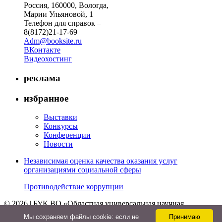
Россия, 160000, Вологда,
Марии Ульяновой, 1
Телефон для справок –
8(8172)21-17-69
Adm@booksite.ru
ВКонтакте
Видеохостинг
реклама
избранное
Выставки
Конкурсы
Конференции
Новости
Независимая оценка качества оказания услуг
организациями социальной сферы
Противодействие коррупции
© 2026 | БУК ВО «Областная универсальная научная
библиотека»
Мы cохраняем файлы cookie: если не
Принимаю
↑