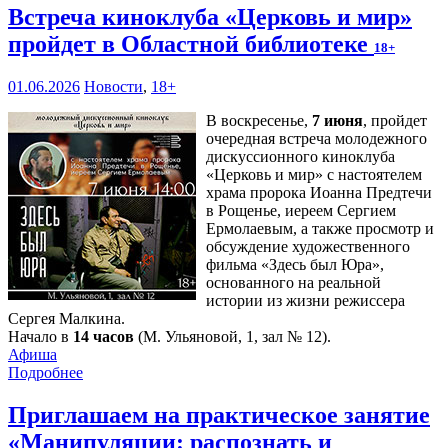
Встреча киноклуба «Церковь и мир»
пройдет в Областной библиотеке
18+
01.06.2026
Новости
,
18+
В воскресенье,
7 июня
, пройдет
очередная встреча молодежного
дискуссионного киноклуба
«Церковь и мир» с настоятелем
храма пророка Иоанна Предтечи
в Рощенье, иереем Сергием
Ермолаевым, а также просмотр и
обсуждение художественного
фильма «Здесь был Юра»,
основанного на реальной
истории из жизни режиссера
Сергея Малкина.
Начало в
14 часов
(М. Ульяновой, 1, зал № 12).
Афиша
Подробнее
Приглашаем на практическое занятие
«Манипуляции: распознать и