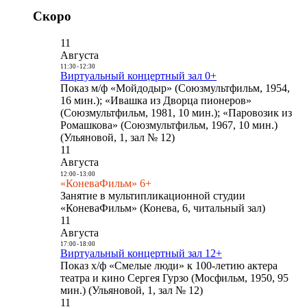
Скоро
11
Августа
11:30
-
12:30
Виртуальный концертный зал 0+
Показ м/ф «Мойдодыр» (Союзмультфильм, 1954,
16 мин.); «Ивашка из Дворца пионеров»
(Союзмультфильм, 1981, 10 мин.); «Паровозик из
Ромашкова» (Союзмультфильм, 1967, 10 мин.)
(Ульяновой, 1, зал № 12)
11
Августа
12:00
-
13:00
«КоневаФильм» 6+
Занятие в мультипликационной студии
«КоневаФильм» (Конева, 6, читальный зал)
11
Августа
17:00
-
18:00
Виртуальный концертный зал 12+
Показ х/ф «Смелые люди» к 100-летию актера
театра и кино Сергея Гурзо (Мосфильм, 1950, 95
мин.) (Ульяновой, 1, зал № 12)
11