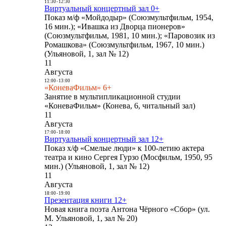
11:30
-
12:30
Виртуальный концертный зал 0+
Показ м/ф «Мойдодыр» (Союзмультфильм, 1954,
16 мин.); «Ивашка из Дворца пионеров»
(Союзмультфильм, 1981, 10 мин.); «Паровозик из
Ромашкова» (Союзмультфильм, 1967, 10 мин.)
(Ульяновой, 1, зал № 12)
11
Августа
12:00
-
13:00
«КоневаФильм» 6+
Занятие в мультипликационной студии
«КоневаФильм» (Конева, 6, читальный зал)
11
Августа
17:00
-
18:00
Виртуальный концертный зал 12+
Показ х/ф «Смелые люди» к 100-летию актера
театра и кино Сергея Гурзо (Мосфильм, 1950, 95
мин.) (Ульяновой, 1, зал № 12)
11
Августа
18:00
-
19:00
Презентация книги 12+
Новая книга поэта Антона Чёрного «Сбор» (ул.
М. Ульяновой, 1, зал № 20)