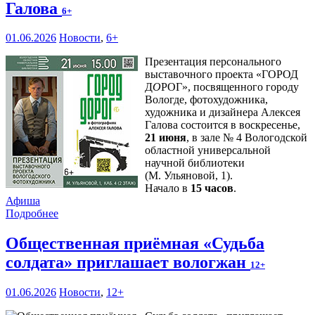
Галова
6+
01.06.2026
Новости
,
6+
Презентация персонального
выставочного проекта «ГОРОД
Д
О
РОГ», посвященного городу
Вологде, фотохудожника,
художника и дизайнера Алексея
Галова состоится в воскресенье,
21 июня
, в зале № 4 Вологодской
областной универсальной
научной библиотеки
(М. Ульяновой, 1).
Начало в
15 часов
.
Афиша
Подробнее
Общественная приёмная «Судьба
солдата» приглашает вологжан
12+
01.06.2026
Новости
,
12+