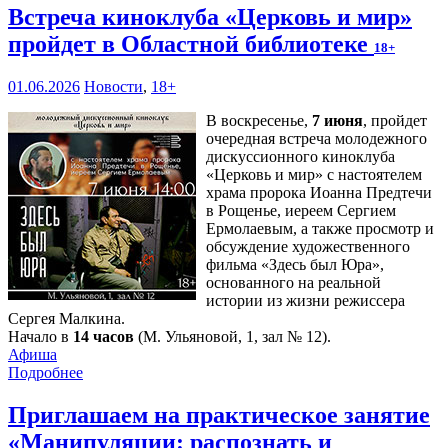
Встреча киноклуба «Церковь и мир»
пройдет в Областной библиотеке
18+
01.06.2026
Новости
,
18+
В воскресенье,
7 июня
, пройдет
очередная встреча молодежного
дискуссионного киноклуба
«Церковь и мир» с настоятелем
храма пророка Иоанна Предтечи
в Рощенье, иереем Сергием
Ермолаевым, а также просмотр и
обсуждение художественного
фильма «Здесь был Юра»,
основанного на реальной
истории из жизни режиссера
Сергея Малкина.
Начало в
14 часов
(М. Ульяновой, 1, зал № 12).
Афиша
Подробнее
Приглашаем на практическое занятие
«Манипуляции: распознать и