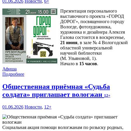
01.06.2026
Новости
,
6+
Презентация персонального
выставочного проекта «ГОРОД
Д
О
РОГ», посвященного городу
Вологде, фотохудожника,
художника и дизайнера Алексея
Галова состоится в воскресенье,
21 июня
, в зале № 4 Вологодской
областной универсальной
научной библиотеки
(М. Ульяновой, 1).
Начало в
15 часов
.
Афиша
Подробнее
Общественная приёмная «Судьба
солдата» приглашает вологжан
12+
01.06.2026
Новости
,
12+
Социальная акция помощи вологжанам по розыску родных,