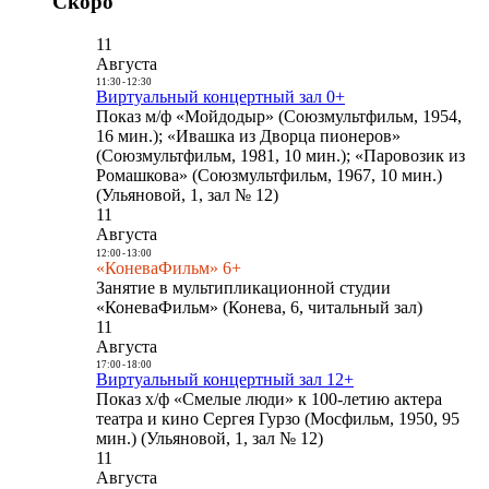
Скоро
11
Августа
11:30
-
12:30
Виртуальный концертный зал 0+
Показ м/ф «Мойдодыр» (Союзмультфильм, 1954,
16 мин.); «Ивашка из Дворца пионеров»
(Союзмультфильм, 1981, 10 мин.); «Паровозик из
Ромашкова» (Союзмультфильм, 1967, 10 мин.)
(Ульяновой, 1, зал № 12)
11
Августа
12:00
-
13:00
«КоневаФильм» 6+
Занятие в мультипликационной студии
«КоневаФильм» (Конева, 6, читальный зал)
11
Августа
17:00
-
18:00
Виртуальный концертный зал 12+
Показ х/ф «Смелые люди» к 100-летию актера
театра и кино Сергея Гурзо (Мосфильм, 1950, 95
мин.) (Ульяновой, 1, зал № 12)
11
Августа