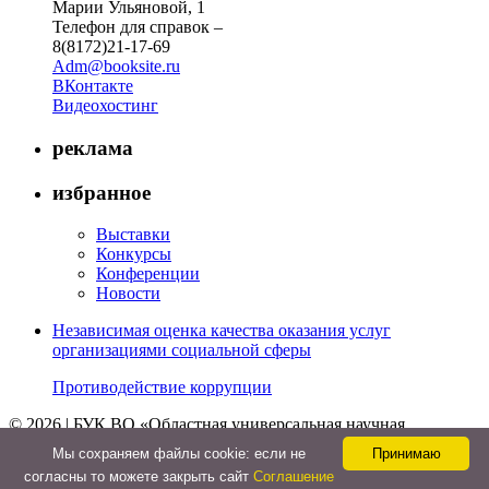
Марии Ульяновой, 1
Телефон для справок –
8(8172)21-17-69
Adm@booksite.ru
ВКонтакте
Видеохостинг
реклама
избранное
Выставки
Конкурсы
Конференции
Новости
Независимая оценка качества оказания услуг
организациями социальной сферы
Противодействие коррупции
© 2026 | БУК ВО «Областная универсальная научная
библиотека»
Мы cохраняем файлы cookie: если не
Принимаю
↑
согласны то можете закрыть сайт
Соглашение