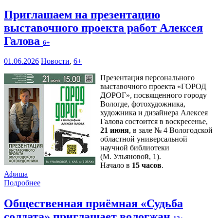
Приглашаем на презентацию
выставочного проекта работ Алексея
Галова
6+
01.06.2026
Новости
,
6+
Презентация персонального
выставочного проекта «ГОРОД
Д
О
РОГ», посвященного городу
Вологде, фотохудожника,
художника и дизайнера Алексея
Галова состоится в воскресенье,
21 июня
, в зале № 4 Вологодской
областной универсальной
научной библиотеки
(М. Ульяновой, 1).
Начало в
15 часов
.
Афиша
Подробнее
Общественная приёмная «Судьба
солдата» приглашает вологжан