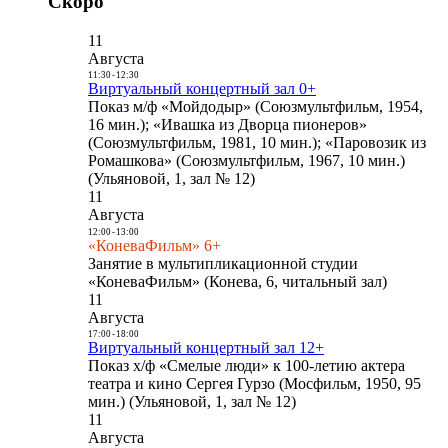
Скоро
11
Августа
11:30
-
12:30
Виртуальный концертный зал 0+
Показ м/ф «Мойдодыр» (Союзмультфильм, 1954,
16 мин.); «Ивашка из Дворца пионеров»
(Союзмультфильм, 1981, 10 мин.); «Паровозик из
Ромашкова» (Союзмультфильм, 1967, 10 мин.)
(Ульяновой, 1, зал № 12)
11
Августа
12:00
-
13:00
«КоневаФильм» 6+
Занятие в мультипликационной студии
«КоневаФильм» (Конева, 6, читальный зал)
11
Августа
17:00
-
18:00
Виртуальный концертный зал 12+
Показ х/ф «Смелые люди» к 100-летию актера
театра и кино Сергея Гурзо (Мосфильм, 1950, 95
мин.) (Ульяновой, 1, зал № 12)
11
Августа