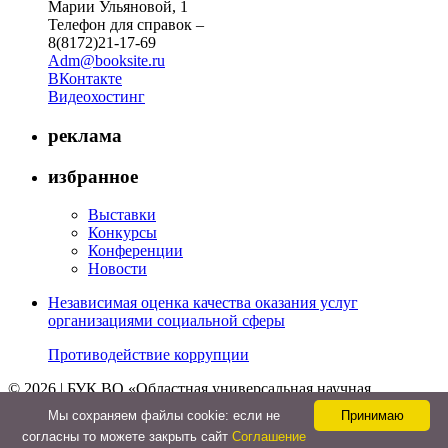
Марии Ульяновой, 1
Телефон для справок –
8(8172)21-17-69
Adm@booksite.ru
ВКонтакте
Видеохостинг
реклама
избранное
Выставки
Конкурсы
Конференции
Новости
Независимая оценка качества оказания услуг
организациями социальной сферы
Противодействие коррупции
© 2026 | БУК ВО «Областная универсальная научная
библиотека»
Мы cохраняем файлы cookie: если не
Принимаю
↑
согласны то можете закрыть сайт
Соглашение