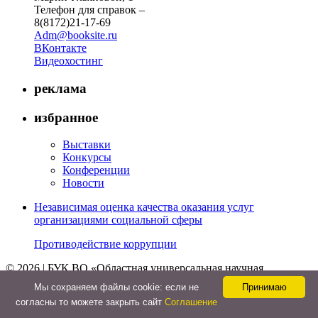
Телефон для справок –
8(8172)21-17-69
Adm@booksite.ru
ВКонтакте
Видеохостинг
реклама
избранное
Выставки
Конкурсы
Конференции
Новости
Независимая оценка качества оказания услуг
организациями социальной сферы
Противодействие коррупции
© 2026 | БУК ВО «Областная универсальная научная
библиотека»
Мы cохраняем файлы cookie: если не
Принимаю
↑
согласны то можете закрыть сайт
Соглашение