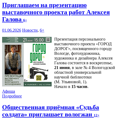
Приглашаем на презентацию
выставочного проекта работ Алексея
Галова
6+
01.06.2026
Новости
,
6+
Презентация персонального
выставочного проекта «ГОРОД
Д
О
РОГ», посвященного городу
Вологде, фотохудожника,
художника и дизайнера Алексея
Галова состоится в воскресенье,
21 июня
, в зале № 4 Вологодской
областной универсальной
научной библиотеки
(М. Ульяновой, 1).
Начало в
15 часов
.
Афиша
Подробнее
Общественная приёмная «Судьба
солдата» приглашает вологжан
12+