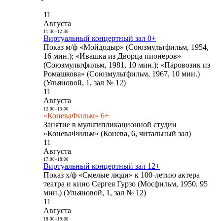
11
Августа
11:30
-
12:30
Виртуальный концертный зал 0+
Показ м/ф «Мойдодыр» (Союзмультфильм, 1954,
16 мин.); «Ивашка из Дворца пионеров»
(Союзмультфильм, 1981, 10 мин.); «Паровозик из
Ромашкова» (Союзмультфильм, 1967, 10 мин.)
(Ульяновой, 1, зал № 12)
11
Августа
12:00
-
13:00
«КоневаФильм» 6+
Занятие в мультипликационной студии
«КоневаФильм» (Конева, 6, читальный зал)
11
Августа
17:00
-
18:00
Виртуальный концертный зал 12+
Показ х/ф «Смелые люди» к 100-летию актера
театра и кино Сергея Гурзо (Мосфильм, 1950, 95
мин.) (Ульяновой, 1, зал № 12)
11
Августа
18:00
-
19:00