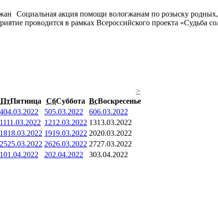
Социальная акция помощи вологжанам по розыску родных,
риятие проводится в рамках Всероссийского проекта «Судьба со
>
Пт
Пятница
Сб
Суббота
Вс
Воскресенье
4
04.03.2022
5
05.03.2022
6
06.03.2022
11
11.03.2022
12
12.03.2022
13
13.03.2022
18
18.03.2022
19
19.03.2022
20
20.03.2022
25
25.03.2022
26
26.03.2022
27
27.03.2022
1
01.04.2022
2
02.04.2022
3
03.04.2022