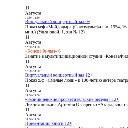
11
Августа
11:30
-
12:30
Виртуальный концертный зал 0+
Показ м/ф «Мойдодыр» (Союзмультфильм, 1954, 16 
мин.) (Ульяновой, 1, зал № 12)
11
Августа
12:00
-
13:00
«КоневаФильм» 6+
Занятие в мультипликационной студии «КоневаФиль
11
Августа
17:00
-
18:00
Виртуальный концертный зал 12+
Показ х/ф «Смелые люди» к 100-летию актера театра
11
Августа
18:00
-
19:00
«Заоникиевские просветительские беседы» 12+
Лекция диакона Артемия Овчаренко «Актуальность 
11
Августа
18:00
-
19:00
Презентация книги 12+