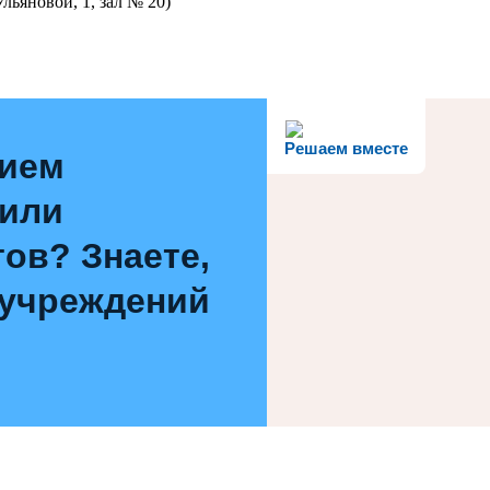
льяновой, 1, зал № 20)
Решаем вместе
нием
 или
ов? Знаете,
 учреждений