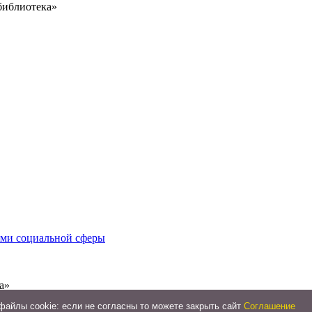
библиотека»
иями социальной сферы
а»
айлы cookie: если не согласны то можете закрыть сайт
Соглашение