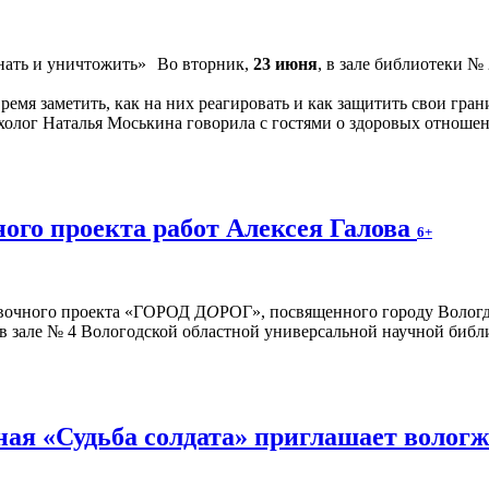
Во вторник,
23 июня
, в зале библиотеки №
время заметить, как на них реагировать и как защитить свои г
холог Наталья Моськина говорила с гостями о здоровых отношен
ого проекта работ Алексея Галова
6+
авочного проекта «ГОРОД Д
О
РОГ», посвященного городу Вологд
 в зале № 4 Вологодской областной универсальной научной библи
ая «Судьба солдата» приглашает волог