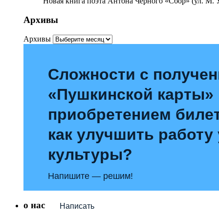
Новая книга поэта Антона Чёрного «Сбор» (ул. М. У
Архивы
Архивы
Сложности с получе
«Пушкинской карты»
приобретением билет
как улучшить работу
культуры?
Напишите — решим!
о нас
Написать