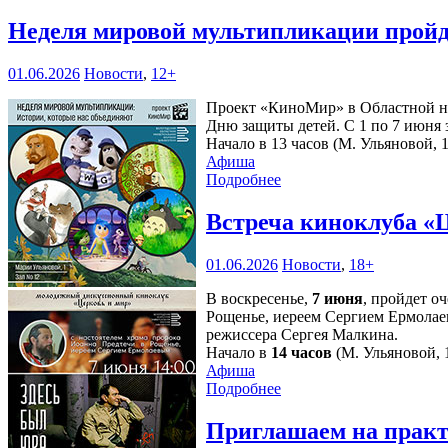
Неделя мировой мультипликации пройд
01.06.2026
Новости
,
12+
Проект «КиноМир» в Областной на
Дню защиты детей. С 1 по 7 июня з
Начало в 13 часов (М. Ульяновой, 1
Афиша
Подробнее
Встреча киноклуба «
01.06.2026
Новости
,
18+
В воскресенье,
7 июня
, пройдет о
Рощенье, иереем Сергием Ермолае
режиссера Сергея Малкина.
Начало в
14 часов
(М. Ульяновой, 1
Афиша
Подробнее
Приглашаем на практ