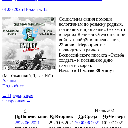
01.06.2026
Новости
,
12+
Социальная акция помощи
вологжанам по розыску родных,
погибших и пропавших без вести
в период Великой Отечественной
войны пройдёт в понедельник,
22 июня
. Мероприятие
проводится в рамках
Всероссийского проекта «Судьба
солдата» и посвящено Дню
памяти и скорби.
Начало в
11 часов 30 минут
(М. Ульяновой, 1, зал №5).
Афиша
Подробнее
← Предыдущая
Следующая →
<
Июль 2021
Пн
Понедельник
Вт
Вторник
Ср
Среда
Чт
Четверг
28
28.06.2021
29
29.06.2021
30
30.06.2021
1
01.07.2021