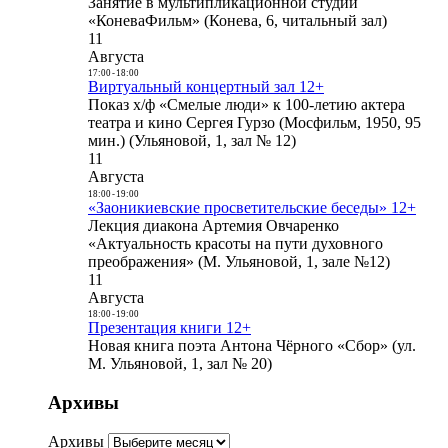
Занятие в мультипликационной студии
«КоневаФильм» (Конева, 6, читальный зал)
11
Августа
17:00
-
18:00
Виртуальный концертный зал 12+
Показ х/ф «Смелые люди» к 100-летию актера
театра и кино Сергея Гурзо (Мосфильм, 1950, 95
мин.) (Ульяновой, 1, зал № 12)
11
Августа
18:00
-
19:00
«Заоникиевские просветительские беседы» 12+
Лекция диакона Артемия Овчаренко
«Актуальность красоты на пути духовного
преображения» (М. Ульяновой, 1, зале №12)
11
Августа
18:00
-
19:00
Презентация книги 12+
Новая книга поэта Антона Чёрного «Сбор» (ул.
М. Ульяновой, 1, зал № 20)
Архивы
Архивы