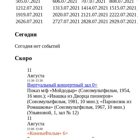
5
05.07.2021
6
06.07.2021
7
07.07.2021
8
08.07.2021
12
12.07.2021
13
13.07.2021
14
14.07.2021
15
15.07.2021
19
19.07.2021
20
20.07.2021
21
21.07.2021
22
22.07.2021
26
26.07.2021
27
27.07.2021
28
28.07.2021
29
29.07.2021
Сегодня
Сегодня нет событий
Скоро
11
Августа
11:30
-
12:30
Виртуальный концертный зал 0+
Показ м/ф «Мойдодыр» (Союзмультфильм, 1954,
16 мин.); «Ивашка из Дворца пионеров»
(Союзмультфильм, 1981, 10 мин.); «Паровозик из
Ромашкова» (Союзмультфильм, 1967, 10 мин.)
(Ульяновой, 1, зал № 12)
11
Августа
12:00
-
13:00
«КоневаФильм» 6+