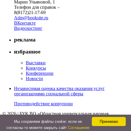
Марии Ульяновой, 1
Телефон для справок –
8(8172)21-17-69
Adm@booksite.ru
ВКонтакте
Видеохостинг
реклама
избранное
Выставки
Конкурсы
Конференции
Новости
Независимая оценка качества оказания услуг
организациями социальной сферы
Противодействие коррупции
© 2026 | БУК ВО «Областная универсальная научная
библиотека»
Мы cохраняем файлы cookie: если не
Принимаю
↑
согласны то можете закрыть сайт
Соглашение