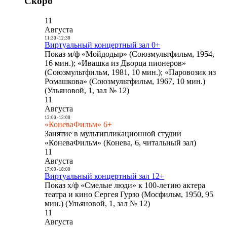
Скоро
11
Августа
11:30
-
12:30
Виртуальный концертный зал 0+
Показ м/ф «Мойдодыр» (Союзмультфильм, 1954,
16 мин.); «Ивашка из Дворца пионеров»
(Союзмультфильм, 1981, 10 мин.); «Паровозик из
Ромашкова» (Союзмультфильм, 1967, 10 мин.)
(Ульяновой, 1, зал № 12)
11
Августа
12:00
-
13:00
«КоневаФильм» 6+
Занятие в мультипликационной студии
«КоневаФильм» (Конева, 6, читальный зал)
11
Августа
17:00
-
18:00
Виртуальный концертный зал 12+
Показ х/ф «Смелые люди» к 100-летию актера
театра и кино Сергея Гурзо (Мосфильм, 1950, 95
мин.) (Ульяновой, 1, зал № 12)
11
Августа