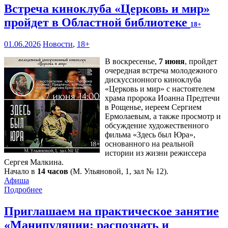
Встреча киноклуба «Церковь и мир»
пройдет в Областной библиотеке
18+
01.06.2026
Новости
,
18+
В воскресенье,
7 июня
, пройдет
очередная встреча молодежного
дискуссионного киноклуба
«Церковь и мир» с настоятелем
храма пророка Иоанна Предтечи
в Рощенье, иереем Сергием
Ермолаевым, а также просмотр и
обсуждение художественного
фильма «Здесь был Юра»,
основанного на реальной
истории из жизни режиссера
Сергея Малкина.
Начало в
14 часов
(М. Ульяновой, 1, зал № 12).
Афиша
Подробнее
Приглашаем на практическое занятие
«Манипуляции: распознать и