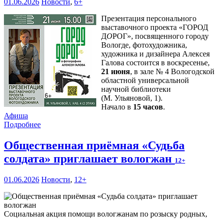
01.06.2026
Новости
,
6+
Презентация персонального
выставочного проекта «ГОРОД
Д
О
РОГ», посвященного городу
Вологде, фотохудожника,
художника и дизайнера Алексея
Галова состоится в воскресенье,
21 июня
, в зале № 4 Вологодской
областной универсальной
научной библиотеки
(М. Ульяновой, 1).
Начало в
15 часов
.
Афиша
Подробнее
Общественная приёмная «Судьба
солдата» приглашает вологжан
12+
01.06.2026
Новости
,
12+
Социальная акция помощи вологжанам по розыску родных,