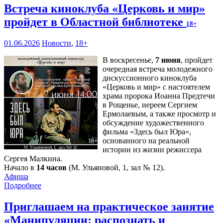
Встреча киноклуба «Церковь и мир»
пройдет в Областной библиотеке
18+
01.06.2026
Новости
,
18+
В воскресенье,
7 июня
, пройдет
очередная встреча молодежного
дискуссионного киноклуба
«Церковь и мир» с настоятелем
храма пророка Иоанна Предтечи
в Рощенье, иереем Сергием
Ермолаевым, а также просмотр и
обсуждение художественного
фильма «Здесь был Юра»,
основанного на реальной
истории из жизни режиссера
Сергея Малкина.
Начало в
14 часов
(М. Ульяновой, 1, зал № 12).
Афиша
Подробнее
Приглашаем на практическое занятие
«Манипуляции: распознать и