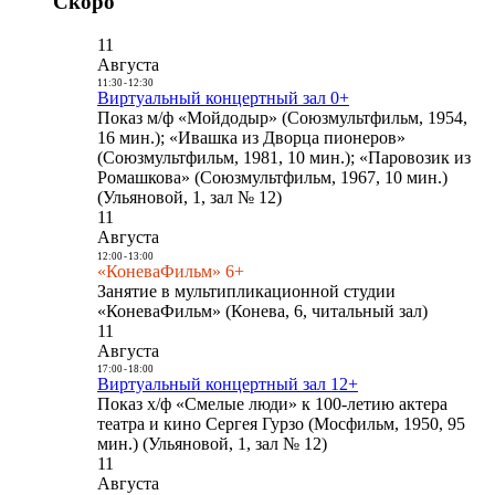
Скоро
11
Августа
11:30
-
12:30
Виртуальный концертный зал 0+
Показ м/ф «Мойдодыр» (Союзмультфильм, 1954,
16 мин.); «Ивашка из Дворца пионеров»
(Союзмультфильм, 1981, 10 мин.); «Паровозик из
Ромашкова» (Союзмультфильм, 1967, 10 мин.)
(Ульяновой, 1, зал № 12)
11
Августа
12:00
-
13:00
«КоневаФильм» 6+
Занятие в мультипликационной студии
«КоневаФильм» (Конева, 6, читальный зал)
11
Августа
17:00
-
18:00
Виртуальный концертный зал 12+
Показ х/ф «Смелые люди» к 100-летию актера
театра и кино Сергея Гурзо (Мосфильм, 1950, 95
мин.) (Ульяновой, 1, зал № 12)
11
Августа