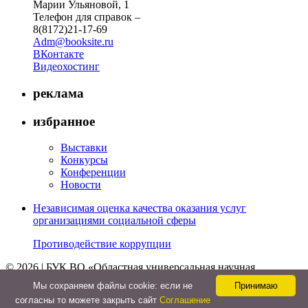
Марии Ульяновой, 1
Телефон для справок –
8(8172)21-17-69
Adm@booksite.ru
ВКонтакте
Видеохостинг
реклама
избранное
Выставки
Конкурсы
Конференции
Новости
Независимая оценка качества оказания услуг
организациями социальной сферы
Противодействие коррупции
© 2026 | БУК ВО «Областная универсальная научная
библиотека»
Мы cохраняем файлы cookie: если не
Принимаю
↑
согласны то можете закрыть сайт
Соглашение