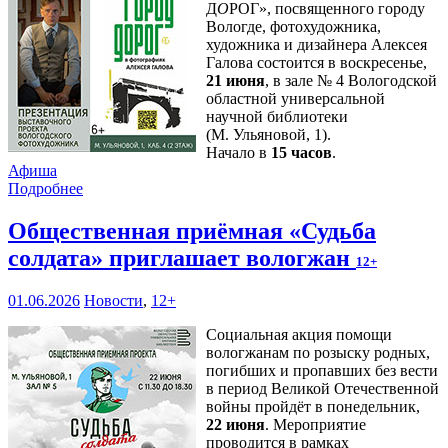
Д
О
РОГ», посвященного городу
Вологде, фотохудожника,
художника и дизайнера Алексея
Галова состоится в воскресенье,
21 июня
, в зале № 4 Вологодской
областной универсальной
научной библиотеки
(М. Ульяновой, 1).
Начало в
15 часов
.
Афиша
Подробнее
Общественная приёмная «Судьба
солдата» приглашает вологжан
12+
01.06.2026
Новости
,
12+
Социальная акция помощи
вологжанам по розыску родных,
погибших и пропавших без вести
в период Великой Отечественной
войны пройдёт в понедельник,
22 июня
. Мероприятие
проводится в рамках