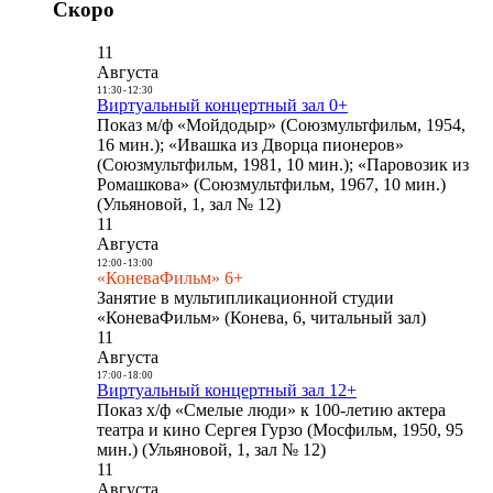
Скоро
11
Августа
11:30
-
12:30
Виртуальный концертный зал 0+
Показ м/ф «Мойдодыр» (Союзмультфильм, 1954,
16 мин.); «Ивашка из Дворца пионеров»
(Союзмультфильм, 1981, 10 мин.); «Паровозик из
Ромашкова» (Союзмультфильм, 1967, 10 мин.)
(Ульяновой, 1, зал № 12)
11
Августа
12:00
-
13:00
«КоневаФильм» 6+
Занятие в мультипликационной студии
«КоневаФильм» (Конева, 6, читальный зал)
11
Августа
17:00
-
18:00
Виртуальный концертный зал 12+
Показ х/ф «Смелые люди» к 100-летию актера
театра и кино Сергея Гурзо (Мосфильм, 1950, 95
мин.) (Ульяновой, 1, зал № 12)
11
Августа