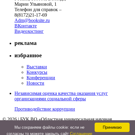
Марии Ульяновой, 1
Телефон для справок –
8(8172)21-17-69
Adm@booksite.ru
ВКонтакте
Видеохостинг
реклама
избранное
Выставки
Конкурсы
Конференции
Новости
Независимая оценка качества оказания услуг
организациями социальной сферы
Противодействие коррупции
© 2026 | БУК ВО «Областная универсальная научная
библиотека»
Мы cохраняем файлы cookie: если не
Принимаю
↑
согласны то можете закрыть сайт
Соглашение