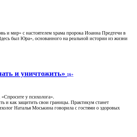
вь и мир» с настоятелем храма пророка Иоанна Предтечи в
десь был Юра», основанного на реальной истории из жизни
нать и уничтожить»
16+
а «Спросите у психолога».
ать и как защитить свои границы. Практикум станет
холог Наталья Моськина говорила с гостями о здоровых