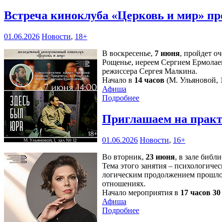
Встреча киноклуба «Церковь и мир» пр
01.06.2026
Новости
,
18+
В воскресенье,
7 июня
, пройдет о
Рощенье, иереем Сергием Ермолае
режиссера Сергея Малкина.
Начало в
14 часов
(М. Ульяновой, 1
Афиша
Подробнее
Приглашаем на практ
01.06.2026
Новости
,
16+
Во вторник,
23 июня
, в зале библ
Тема этого занятия – психологичес
логическим продолжением прошлой
отношениях.
Начало мероприятия в
17 часов 3
Афиша
Подробнее