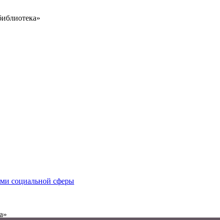
библиотека»
иями социальной сферы
а»