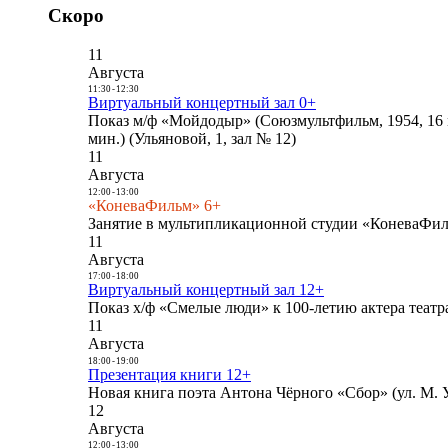
Скоро
11
Августа
11:30
-
12:30
Виртуальный концертный зал 0+
Показ м/ф «Мойдодыр» (Союзмультфильм, 1954, 16 
мин.) (Ульяновой, 1, зал № 12)
11
Августа
12:00
-
13:00
«КоневаФильм» 6+
Занятие в мультипликационной студии «КоневаФиль
11
Августа
17:00
-
18:00
Виртуальный концертный зал 12+
Показ х/ф «Смелые люди» к 100-летию актера театра
11
Августа
18:00
-
19:00
Презентация книги 12+
Новая книга поэта Антона Чёрного «Сбор» (ул. М. У
12
Августа
12:00
-
13:00