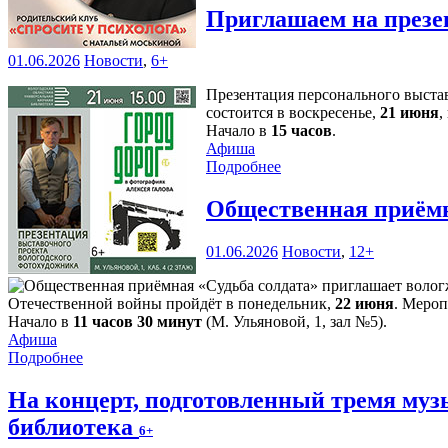
Приглашаем на презе
01.06.2026
Новости
,
6+
Презентация персонального выст
состоится в воскресенье,
21 июня
,
Начало в
15 часов
.
Афиша
Подробнее
Общественная приёмн
01.06.2026
Новости
,
12+
Отечественной войны пройдёт в понедельник,
22 июня
. Мероп
Начало в
11 часов 30 минут
(М. Ульяновой, 1, зал №5).
Афиша
Подробнее
На концерт, подготовленный тремя му
библиотека
6+