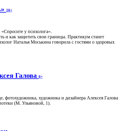
ь»
16+
а «Спросите у психолога».
ать и как защитить свои границы. Практикум станет
холог Наталья Моськина говорила с гостями о здоровых
ксея Галова
6+
е, фотохудожника, художника и дизайнера Алексея Галова
отеки (М. Ульяновой, 1).