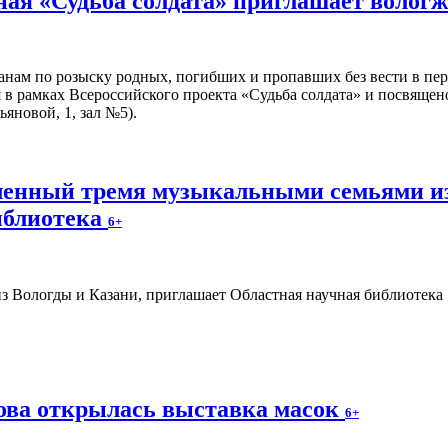
ая «Судьба солдата» приглашает волог
нам по розыску родных, погибших и пропавших без вести в пе
 в рамках Всероссийского проекта «Судьба солдата» и посвящен
ьяновой, 1, зал №5).
вленный тремя музыкальными семьями из
иблиотека
6+
ова открылась выставка масок
6+