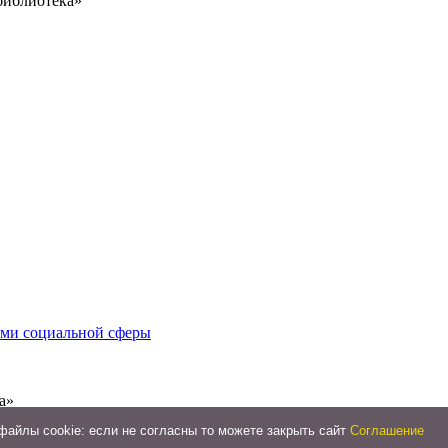
библиотека»
иями социальной сферы
а»
айлы cookie: если не согласны то можете закрыть сайт
Соглашение