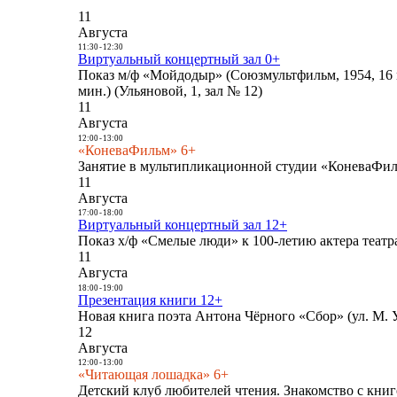
11
Августа
11:30
-
12:30
Виртуальный концертный зал 0+
Показ м/ф «Мойдодыр» (Союзмультфильм, 1954, 16 
мин.) (Ульяновой, 1, зал № 12)
11
Августа
12:00
-
13:00
«КоневаФильм» 6+
Занятие в мультипликационной студии «КоневаФиль
11
Августа
17:00
-
18:00
Виртуальный концертный зал 12+
Показ х/ф «Смелые люди» к 100-летию актера театра
11
Августа
18:00
-
19:00
Презентация книги 12+
Новая книга поэта Антона Чёрного «Сбор» (ул. М. У
12
Августа
12:00
-
13:00
«Читающая лошадка» 6+
Детский клуб любителей чтения. Знакомство с книг