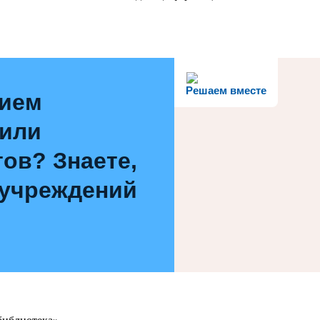
Решаем вместе
нием
 или
ов? Знаете,
 учреждений