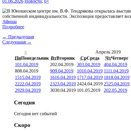
01.06.2026
Новости
,
6+
собственной индивидуальности. Экспозиция предоставляет воз
Афиша
Подробнее
← Предыдущая
Следующая →
<
Апрель 2019
Пн
Понедельник
Вт
Вторник
Ср
Среда
Чт
Четверг
1
01.04.2019
2
02.04.2019
3
03.04.2019
4
04.04.2019
8
08.04.2019
9
09.04.2019
10
10.04.2019
11
11.04.2019
15
15.04.2019
16
16.04.2019
17
17.04.2019
18
18.04.2019
22
22.04.2019
23
23.04.2019
24
24.04.2019
25
25.04.2019
29
29.04.2019
30
30.04.2019
1
01.05.2019
2
02.05.2019
Сегодня
Сегодня нет событий
Скоро