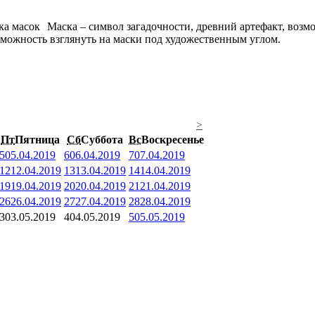
Маска – символ загадочности, древний артефакт, возм
можность взглянуть на маски под художественным углом.
>
Пт
Пятница
Сб
Суббота
Вс
Воскресенье
5
05.04.2019
6
06.04.2019
7
07.04.2019
12
12.04.2019
13
13.04.2019
14
14.04.2019
19
19.04.2019
20
20.04.2019
21
21.04.2019
26
26.04.2019
27
27.04.2019
28
28.04.2019
3
03.05.2019
4
04.05.2019
5
05.05.2019