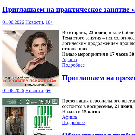
Приглашаем на практическое занятие 
01.06.2026
Новости
,
16+
Во вторник,
23 июня
, в зале библ
Тема этого занятия – психологичес
логическим продолжением прошлой
отношениях.
Начало мероприятия в
17 часов 3
Афиша
Подробнее
Приглашаем на презе
01.06.2026
Новости
,
6+
Презентация персонального выст
состоится в воскресенье,
21 июня
,
Начало в
15 часов
.
Афиша
Подробнее