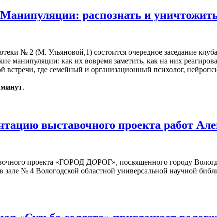
«Манипуляции: распознать и уничтожит
иотеки № 2 (М. Ульяновой,1) состоится очередное заседание клуб
кие манипуляции: как их вовремя заметить, как на них реагиров
 встречи, где семейный и организационный психолог, нейропси
0 минут
.
нтацию выставочного проекта работ Але
авочного проекта «ГОРОД Д
О
РОГ», посвященного городу Вологд
 в зале № 4 Вологодской областной универсальной научной библи