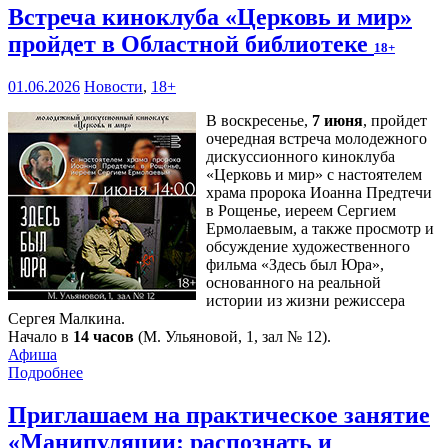
Встреча киноклуба «Церковь и мир»
пройдет в Областной библиотеке
18+
01.06.2026
Новости
,
18+
В воскресенье,
7 июня
, пройдет
очередная встреча молодежного
дискуссионного киноклуба
«Церковь и мир» с настоятелем
храма пророка Иоанна Предтечи
в Рощенье, иереем Сергием
Ермолаевым, а также просмотр и
обсуждение художественного
фильма «Здесь был Юра»,
основанного на реальной
истории из жизни режиссера
Сергея Малкина.
Начало в
14 часов
(М. Ульяновой, 1, зал № 12).
Афиша
Подробнее
Приглашаем на практическое занятие
«Манипуляции: распознать и