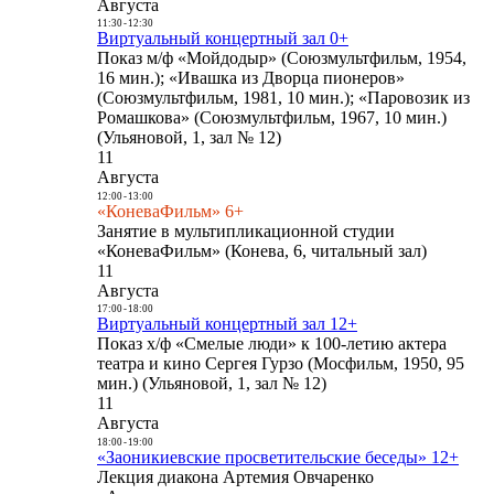
Августа
11:30
-
12:30
Виртуальный концертный зал 0+
Показ м/ф «Мойдодыр» (Союзмультфильм, 1954,
16 мин.); «Ивашка из Дворца пионеров»
(Союзмультфильм, 1981, 10 мин.); «Паровозик из
Ромашкова» (Союзмультфильм, 1967, 10 мин.)
(Ульяновой, 1, зал № 12)
11
Августа
12:00
-
13:00
«КоневаФильм» 6+
Занятие в мультипликационной студии
«КоневаФильм» (Конева, 6, читальный зал)
11
Августа
17:00
-
18:00
Виртуальный концертный зал 12+
Показ х/ф «Смелые люди» к 100-летию актера
театра и кино Сергея Гурзо (Мосфильм, 1950, 95
мин.) (Ульяновой, 1, зал № 12)
11
Августа
18:00
-
19:00
«Заоникиевские просветительские беседы» 12+
Лекция диакона Артемия Овчаренко