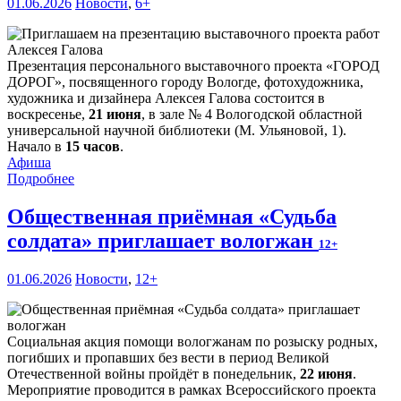
01.06.2026
Новости
,
6+
Презентация персонального выставочного проекта «ГОРОД
Д
О
РОГ», посвященного городу Вологде, фотохудожника,
художника и дизайнера Алексея Галова состоится в
воскресенье,
21 июня
, в зале № 4 Вологодской областной
универсальной научной библиотеки (М. Ульяновой, 1).
Начало в
15 часов
.
Афиша
Подробнее
Общественная приёмная «Судьба
солдата» приглашает вологжан
12+
01.06.2026
Новости
,
12+
Социальная акция помощи вологжанам по розыску родных,
погибших и пропавших без вести в период Великой
Отечественной войны пройдёт в понедельник,
22 июня
.
Мероприятие проводится в рамках Всероссийского проекта