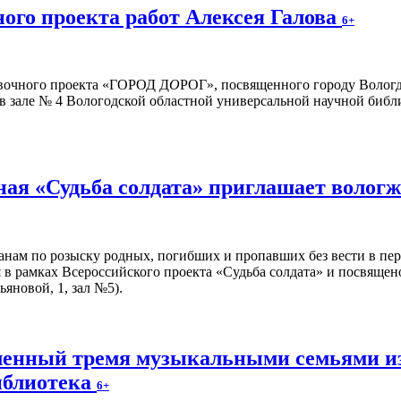
ого проекта работ Алексея Галова
6+
авочного проекта «ГОРОД Д
О
РОГ», посвященного городу Вологд
 в зале № 4 Вологодской областной универсальной научной библи
ая «Судьба солдата» приглашает волог
нам по розыску родных, погибших и пропавших без вести в пе
 в рамках Всероссийского проекта «Судьба солдата» и посвящен
ьяновой, 1, зал №5).
вленный тремя музыкальными семьями из
иблиотека
6+