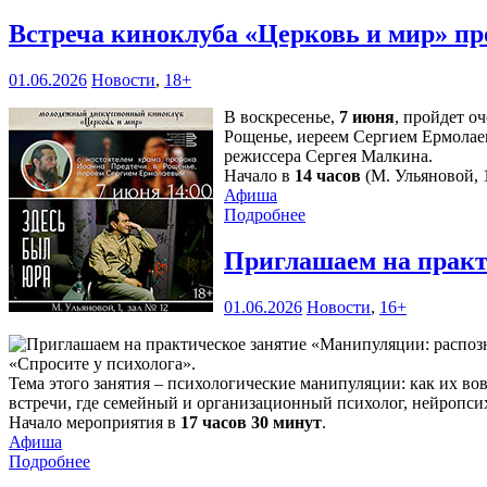
Встреча киноклуба «Церковь и мир» пр
01.06.2026
Новости
,
18+
В воскресенье,
7 июня
, пройдет о
Рощенье, иереем Сергием Ермолае
режиссера Сергея Малкина.
Начало в
14 часов
(М. Ульяновой, 1
Афиша
Подробнее
Приглашаем на практ
01.06.2026
Новости
,
16+
«Спросите у психолога».
Тема этого занятия – психологические манипуляции: как их во
встречи, где семейный и организационный психолог, нейропси
Начало мероприятия в
17 часов 30 минут
.
Афиша
Подробнее