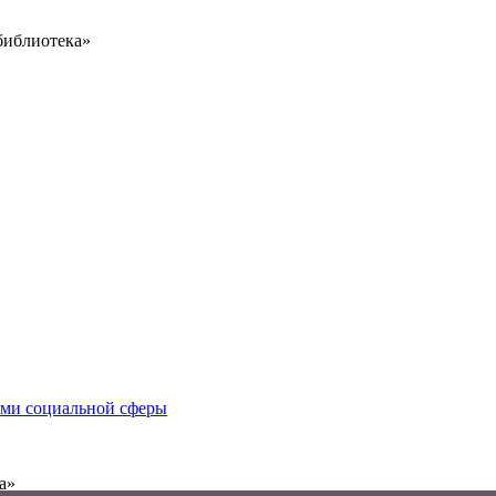
библиотека»
иями социальной сферы
а»