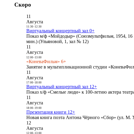
Скоро
11
Августа
11:30
-
12:30
Виртуальный концертный зал 0+
Показ м/ф «Мойдодыр» (Союзмультфильм, 1954, 16 
мин.) (Ульяновой, 1, зал № 12)
11
Августа
12:00
-
13:00
«КоневаФильм» 6+
Занятие в мультипликационной студии «КоневаФиль
11
Августа
17:00
-
18:00
Виртуальный концертный зал 12+
Показ х/ф «Смелые люди» к 100-летию актера театра
11
Августа
18:00
-
19:00
Презентация книги 12+
Новая книга поэта Антона Чёрного «Сбор» (ул. М. У
12
Августа
12:00
-
13:00