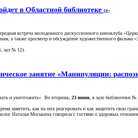
ойдет в Областной библиотеке
18+
чередная встреча молодежного дискуссионного киноклуба «Церко
вым, а также просмотр и обсуждение художественного фильма «З
, зал № 12).
ическое занятие «Манипуляции: распоз
Во вторник,
23 июня
, в зале библиотеки №
время заметить, как на них реагировать и как защитить свои г
холог Наталья Моськина говорила с гостями о здоровых отношен