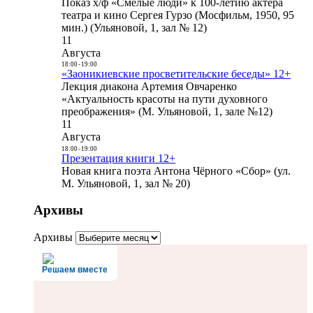
Показ х/ф «Смелые люди» к 100-летию актера
театра и кино Сергея Гурзо (Мосфильм, 1950, 95
мин.) (Ульяновой, 1, зал № 12)
11
Августа
18:00
-
19:00
«Заоникиевские просветительские беседы» 12+
Лекция диакона Артемия Овчаренко
«Актуальность красоты на пути духовного
преображения» (М. Ульяновой, 1, зале №12)
11
Августа
18:00
-
19:00
Презентация книги 12+
Новая книга поэта Антона Чёрного «Сбор» (ул.
М. Ульяновой, 1, зал № 20)
Архивы
Архивы
Решаем вместе