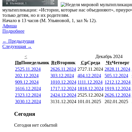
мультипликации: «Истории, которые нас объединяют», приуроч
только детям, но и их родителям.
Начало в 13 часов (М. Ульяновой, 1, зал № 12).
Афиша
Подробнее
← Предыдущая
Следующая →
<
Декабрь 2024
Пн
Понедельник
Вт
Вторник
Ср
Среда
Чт
Четверг
25
25.11.2024
26
26.11.2024
27
27.11.2024
28
28.11.2024
2
02.12.2024
3
03.12.2024
4
04.12.2024
5
05.12.2024
9
09.12.2024
10
10.12.2024
11
11.12.2024
12
12.12.2024
16
16.12.2024
17
17.12.2024
18
18.12.2024
19
19.12.2024
23
23.12.2024
24
24.12.2024
25
25.12.2024
26
26.12.2024
30
30.12.2024
31
31.12.2024
1
01.01.2025
2
02.01.2025
Сегодня
Сегодня нет событий