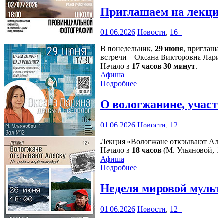
Приглашаем на лекци
01.06.2026
Новости
,
16+
В понедельник,
29 июня
, приглаш
встречи – Оксана Викторовна Лари
Начало в
17 часов 30 минут
.
Афиша
Подробнее
О вологжанине, учас
01.06.2026
Новости
,
12+
Лекция «Вологжане открывают Аля
Начало в
18 часов
(М. Ульяновой, 1
Афиша
Подробнее
Неделя мировой муль
01.06.2026
Новости
,
12+