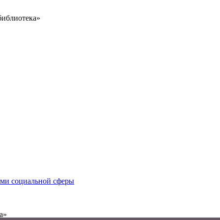
библиотека»
иями социальной сферы
а»