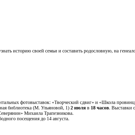
узнать историю своей семьи и составить родословную, на генеал
ентальных фотовыставок: «Творческий сдвиг» и «Школа провин
ная библиотека (М. Ульяновой, 1)
2 июля
в
18 часов
. Выставки 
«Северянин» Михаила Трапезникова.
бодного посещения до 14 августа.