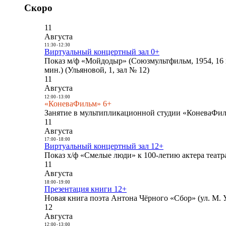
Скоро
11
Августа
11:30
-
12:30
Виртуальный концертный зал 0+
Показ м/ф «Мойдодыр» (Союзмультфильм, 1954, 16 
мин.) (Ульяновой, 1, зал № 12)
11
Августа
12:00
-
13:00
«КоневаФильм» 6+
Занятие в мультипликационной студии «КоневаФиль
11
Августа
17:00
-
18:00
Виртуальный концертный зал 12+
Показ х/ф «Смелые люди» к 100-летию актера театра
11
Августа
18:00
-
19:00
Презентация книги 12+
Новая книга поэта Антона Чёрного «Сбор» (ул. М. У
12
Августа
12:00
-
13:00