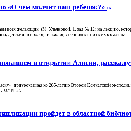
ю «О чем молчит ваш ребенок?»
16+
аем всех желающих (М. Ульяновой, 1, зал № 12) на лекцию, кото
на, детский невролог, психолог, специалист по психосоматике.
твовавшем в открытии Аляски, расскажу
ску», приуроченная ко 285-летию Второй Камчатской экспедици
, зал № 2).
типликации пройдет в областной библио