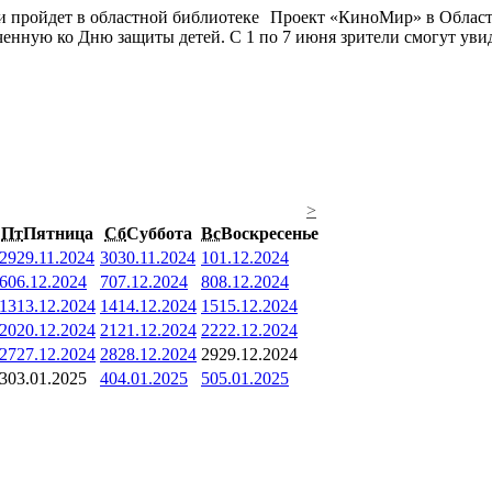
Проект «КиноМир» в Област
енную ко Дню защиты детей. С 1 по 7 июня зрители смогут увид
>
Пт
Пятница
Сб
Суббота
Вс
Воскресенье
29
29.11.2024
30
30.11.2024
1
01.12.2024
6
06.12.2024
7
07.12.2024
8
08.12.2024
13
13.12.2024
14
14.12.2024
15
15.12.2024
20
20.12.2024
21
21.12.2024
22
22.12.2024
27
27.12.2024
28
28.12.2024
29
29.12.2024
3
03.01.2025
4
04.01.2025
5
05.01.2025